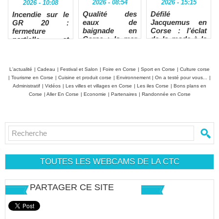
2026 - 08:54
2026 - 15:15
2026 - 10:08
Qualité des
Défilé
Incendie sur le
eaux de
Jacquemus en
GR 20 :
baignade en
Corse : l’éclat
fermeture
Corse : la mer
de la mode à la
partielle et
excelle, les
pointe du phare
refuge de
rivières sous
Ballone évacué
surveillance
L'actualité
|
Cadeau
|
Festival et Salon
|
Foire en Corse
|
Sport en Corse
|
Culture corse
|
Tourisme en Corse
|
Cuisine et produit corse
|
Environnement
|
On a testé pour vous...
|
Administratif
|
Vidéos
|
Les villes et villages en Corse
|
Les iles Corse
|
Bons plans en
Corse
|
Aller En Corse
|
Economie
|
Partenaires
|
Randonnée en Corse
TOUTES LES WEBCAMS DE LA CTC
PARTAGER CE SITE