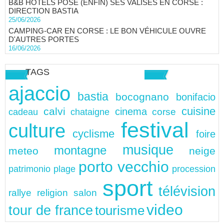
B&B HOTELS POSE (ENFIN) SES VALISES EN CORSE :
DIRECTION BASTIA
25/06/2026
CAMPING-CAR EN CORSE : LE BON VÉHICULE OUVRE
D'AUTRES PORTES
16/06/2026
TAGS
ajaccio
bastia
bocognano
bonifacio
cuisine
calvi
cinema
chataigne
corse
cadeau
festival
culture
cyclisme
foire
musique
montagne
meteo
neige
porto vecchio
patrimonio
plage
procession
sport
télévision
rallye
religion
salon
video
tour de france
tourisme