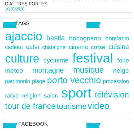
D'AUTRES PORTES
16/06/2026
TAGS
ajaccio
bastia
bocognano
bonifacio
cuisine
calvi
cinema
chataigne
corse
cadeau
festival
culture
cyclisme
foire
musique
montagne
meteo
neige
porto vecchio
patrimonio
plage
procession
sport
télévision
rallye
religion
salon
video
tour de france
tourisme
FACEBOOK