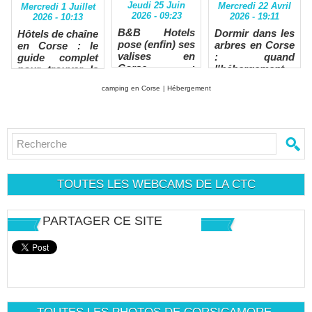
Jeudi 25 Juin
Mercredi 22 Avril
Mercredi 1 Juillet
2026 - 09:23
2026 - 19:11
2026 - 10:13
B&B Hotels
Dormir dans les
Hôtels de chaîne
pose (enfin) ses
arbres en Corse
en Corse : le
valises en
: quand
guide complet
Corse :
l'hébergement
pour trouver la
direction Bastia
insolite
meilleure
camping en Corse
|
Hébergement
rencontre l'île
adresse (et le
de Beauté
meilleur prix)
TOUTES LES WEBCAMS DE LA CTC
PARTAGER CE SITE