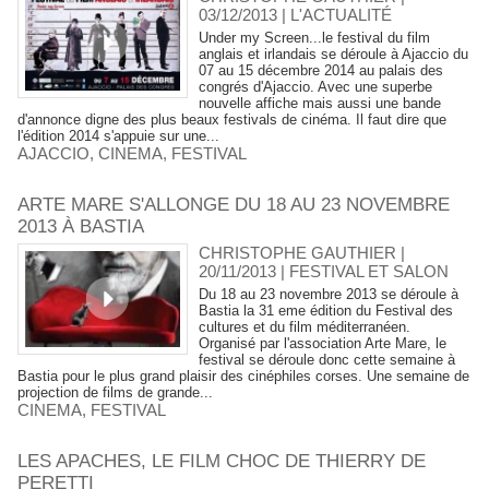
03/12/2013
|
L'ACTUALITÉ
Under my Screen...le festival du film
anglais et irlandais se déroule à Ajaccio du
07 au 15 décembre 2014 au palais des
congrés d'Ajaccio. Avec une superbe
nouvelle affiche mais aussi une bande
d'annonce digne des plus beaux festivals de cinéma. Il faut dire que
l'édition 2014 s'appuie sur une...
AJACCIO
,
CINEMA
,
FESTIVAL
ARTE MARE S'ALLONGE DU 18 AU 23 NOVEMBRE
2013 À BASTIA
CHRISTOPHE GAUTHIER |
20/11/2013
|
FESTIVAL ET SALON
Du 18 au 23 novembre 2013 se déroule à
Bastia la 31 eme édition du Festival des
cultures et du film méditerranéen.
Organisé par l'association Arte Mare, le
festival se déroule donc cette semaine à
Bastia pour le plus grand plaisir des cinéphiles corses. Une semaine de
projection de films de grande...
CINEMA
,
FESTIVAL
LES APACHES, LE FILM CHOC DE THIERRY DE
PERETTI