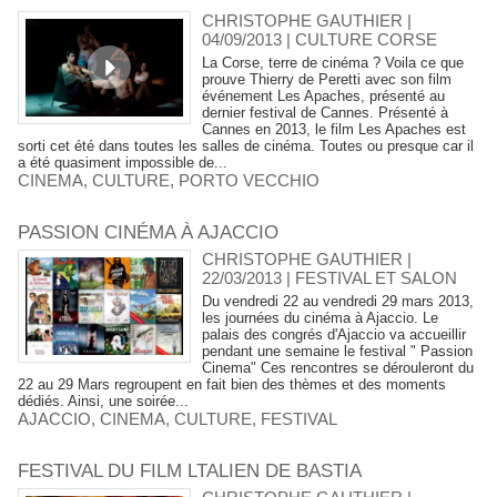
CHRISTOPHE GAUTHIER |
04/09/2013
|
CULTURE CORSE
La Corse, terre de cinéma ? Voila ce que
prouve Thierry de Peretti avec son film
événement Les Apaches, présenté au
dernier festival de Cannes. Présenté à
Cannes en 2013, le film Les Apaches est
sorti cet été dans toutes les salles de cinéma. Toutes ou presque car il
a été quasiment impossible de...
CINEMA
,
CULTURE
,
PORTO VECCHIO
PASSION CINÉMA À AJACCIO
CHRISTOPHE GAUTHIER |
22/03/2013
|
FESTIVAL ET SALON
Du vendredi 22 au vendredi 29 mars 2013,
les journées du cinéma à Ajaccio. Le
palais des congrés d'Ajaccio va accueillir
pendant une semaine le festival " Passion
Cinema" Ces rencontres se dérouleront du
22 au 29 Mars regroupent en fait bien des thèmes et des moments
dédiés. Ainsi, une soirée...
AJACCIO
,
CINEMA
,
CULTURE
,
FESTIVAL
FESTIVAL DU FILM LTALIEN DE BASTIA