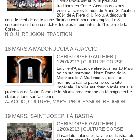
Corsicamore est au plus près des
traditions en Corse. Ainsi nous avons
vécu, a travers le récit de Marie G, l'édition
2014 de A Fiera di U Niolu. A découvrir
dans le récit de cette jeune Niolincu exilé pour son emploi. Le 8
septembre est une des dates les plus importantes de l'histoire de la
Corse....
NIOLU
,
RELIGION
,
TRADITION
18 MARS A MADONUCCIA À AJACCIO
CHRISTOPHE GAUTHIER |
12/03/2013
|
CULTURE CORSE
La ville d'Ajaccio célèbre tous les 18 Mars
sa sainte patronne : Notre Dame de la
Misericorde. A Madunuccia, ainsi se
nomme la sainte patronne de la cité
impériale. La ville est donc placée sous la
protection de Notre Dame de la Miséricorde comme en témoigne cette
statue,située sur l'ancienne...
AJACCIO
,
CULTURE
,
MARS
,
PROCESSION
,
RELIGION
19 MARS, SAINT JOSEPH À BASTIA
CHRISTOPHE GAUTHIER |
12/03/2013
|
CULTURE CORSE
Hasard du calendrier, la ville de Bastia fête