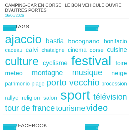
CAMPING-CAR EN CORSE : LE BON VÉHICULE OUVRE
D'AUTRES PORTES
16/06/2026
TAGS
ajaccio
bastia
bocognano
bonifacio
cuisine
calvi
cinema
chataigne
corse
cadeau
festival
culture
cyclisme
foire
musique
montagne
meteo
neige
porto vecchio
patrimonio
plage
procession
sport
télévision
rallye
religion
salon
video
tour de france
tourisme
FACEBOOK