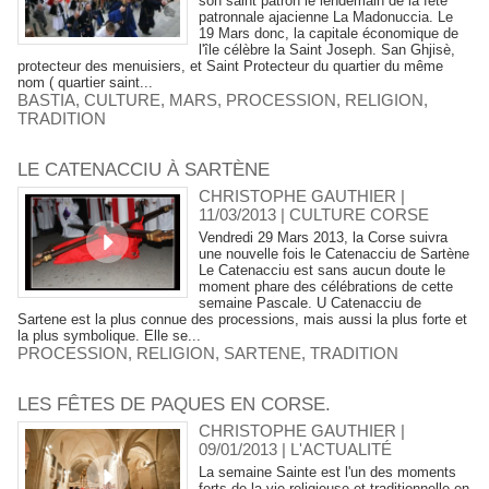
son saint patron le lendemain de la fête
patronnale ajacienne La Madonuccia. Le
19 Mars donc, la capitale économique de
l'île célèbre la Saint Joseph. San Ghjisè,
protecteur des menuisiers, et Saint Protecteur du quartier du même
nom ( quartier saint...
BASTIA
,
CULTURE
,
MARS
,
PROCESSION
,
RELIGION
,
TRADITION
LE CATENACCIU À SARTÈNE
CHRISTOPHE GAUTHIER |
11/03/2013
|
CULTURE CORSE
Vendredi 29 Mars 2013, la Corse suivra
une nouvelle fois le Catenacciu de Sartène
Le Catenacciu est sans aucun doute le
moment phare des célébrations de cette
semaine Pascale. U Catenacciu de
Sartene est la plus connue des processions, mais aussi la plus forte et
la plus symbolique. Elle se...
PROCESSION
,
RELIGION
,
SARTENE
,
TRADITION
LES FÊTES DE PAQUES EN CORSE.
CHRISTOPHE GAUTHIER |
09/01/2013
|
L'ACTUALITÉ
La semaine Sainte est l'un des moments
forts de la vie religieuse et traditionnelle en