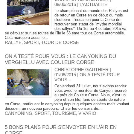
08/09/2015
|
L'ACTUALITÉ
Le championnat du monde des Rallyes est
de retour en Corse en ce début du mois
d'octobre. L'occasion pour la Corse de
retrouver son statut de "mythe mondial
des rallyes". Du 1er au 4 octobre 2015 va
se dérouler sur les routes de l'île le 58 eme tour de Corse automobile.
Cela marquera aussi le...
RALLYE
,
SPORT
,
TOUR DE CORSE
ON A TESTÉ POUR VOUS : LE CANYONING DU
VERGHELLU AVEC COULEUR CORSE
CHRISTOPHE GAUTHIER |
01/08/2015
|
ON A TESTÉ POUR
VOUS...
Ce vendredi 31 juillet, nous avions rendez
vous avec le moniteur de Canyon réservé
au prés de Couleur Corse. Nous, c'est un
père et son fils, fans de sports de nature
en Corse, pratiquant le canyoning depuis quelques années mais voulant
découvrir un nouveau parcours. Et sur les conseils de...
CANYONING
,
SPORT
,
TOURISME
,
VIVARIO
5 BONS PLANS POUR S'ENVOYER EN L'AIR EN
CORSE