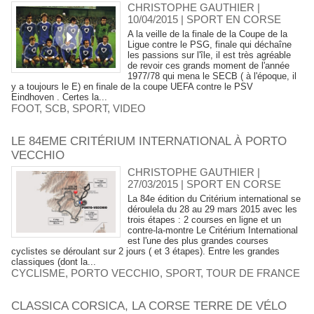
CHRISTOPHE GAUTHIER |
10/04/2015
|
SPORT EN CORSE
A la veille de la finale de la Coupe de la
Ligue contre le PSG, finale qui déchaîne
les passions sur l'île, il est très agréable
de revoir ces grands moment de l'année
1977/78 qui mena le SECB ( à l'époque, il
y a toujours le E) en finale de la coupe UEFA contre le PSV
Eindhoven . Certes la...
FOOT
,
SCB
,
SPORT
,
VIDEO
LE 84EME CRITÉRIUM INTERNATIONAL À PORTO
VECCHIO
CHRISTOPHE GAUTHIER |
27/03/2015
|
SPORT EN CORSE
La 84e édition du Critérium international se
déroulela du 28 au 29 mars 2015 avec les
trois étapes : 2 courses en ligne et un
contre-la-montre Le Critérium International
est l'une des plus grandes courses
cyclistes se déroulant sur 2 jours ( et 3 étapes). Entre les grandes
classiques (dont la...
CYCLISME
,
PORTO VECCHIO
,
SPORT
,
TOUR DE FRANCE
CLASSICA CORSICA, LA CORSE TERRE DE VÉLO