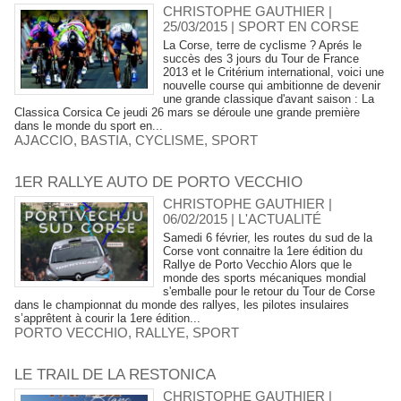
CHRISTOPHE GAUTHIER |
25/03/2015
|
SPORT EN CORSE
La Corse, terre de cyclisme ? Aprés le
succès des 3 jours du Tour de France
2013 et le Critérium international, voici une
nouvelle course qui ambitionne de devenir
une grande classique d'avant saison : La
Classica Corsica Ce jeudi 26 mars se déroule une grande première
dans le monde du sport en...
AJACCIO
,
BASTIA
,
CYCLISME
,
SPORT
1ER RALLYE AUTO DE PORTO VECCHIO
CHRISTOPHE GAUTHIER |
06/02/2015
|
L'ACTUALITÉ
Samedi 6 février, les routes du sud de la
Corse vont connaitre la 1ere édition du
Rallye de Porto Vecchio Alors que le
monde des sports mécaniques mondial
s'emballe pour le retour du Tour de Corse
dans le championnat du monde des rallyes, les pilotes insulaires
s’apprêtent à courir la 1ere édition...
PORTO VECCHIO
,
RALLYE
,
SPORT
LE TRAIL DE LA RESTONICA
CHRISTOPHE GAUTHIER |