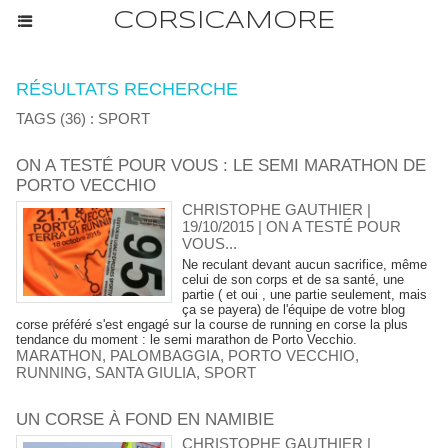
CORSICAMORE
RÉSULTATS RECHERCHE
TAGS (36) : SPORT
ON A TESTÉ POUR VOUS : LE SEMI MARATHON DE
PORTO VECCHIO
CHRISTOPHE GAUTHIER |
19/10/2015
|
ON A TESTÉ POUR
VOUS...
Ne reculant devant aucun sacrifice, même
celui de son corps et de sa santé, une
partie ( et oui , une partie seulement, mais
ça se payera) de l'équipe de votre blog
corse préféré s'est engagé sur la course de running en corse la plus
tendance du moment : le semi marathon de Porto Vecchio.
MARATHON
,
PALOMBAGGIA
,
PORTO VECCHIO
,
RUNNING
,
SANTA GIULIA
,
SPORT
UN CORSE À FOND EN NAMIBIE
CHRISTOPHE GAUTHIER |