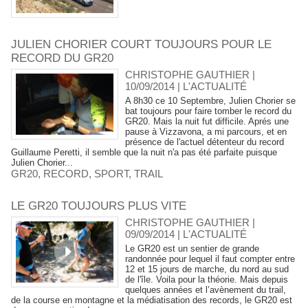
JULIEN CHORIER COURT TOUJOURS POUR LE
RECORD DU GR20
CHRISTOPHE GAUTHIER |
10/09/2014
|
L'ACTUALITÉ
A 8h30 ce 10 Septembre, Julien Chorier se
bat toujours pour faire tomber le record du
GR20. Mais la nuit fut difficile. Aprés une
pause à Vizzavona, a mi parcours, et en
présence de l'actuel détenteur du record
Guillaume Peretti, il semble que la nuit n'a pas été parfaite puisque
Julien Chorier...
GR20
,
RECORD
,
SPORT
,
TRAIL
LE GR20 TOUJOURS PLUS VITE
CHRISTOPHE GAUTHIER |
09/09/2014
|
L'ACTUALITÉ
Le GR20 est un sentier de grande
randonnée pour lequel il faut compter entre
12 et 15 jours de marche, du nord au sud
de l'île. Voila pour la théorie. Mais depuis
quelques années et l’avènement du trail,
de la course en montagne et la médiatisation des records, le GR20 est