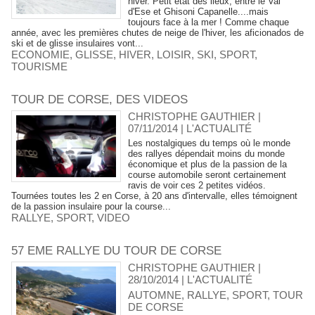
hiver. Petit état des lieux, entre le Val
d'Ese et Ghisoni Capanelle....mais
toujours face à la mer ! Comme chaque
année, avec les premières chutes de neige de l'hiver, les aficionados de
ski et de glisse insulaires vont...
ECONOMIE
,
GLISSE
,
HIVER
,
LOISIR
,
SKI
,
SPORT
,
TOURISME
TOUR DE CORSE, DES VIDEOS
CHRISTOPHE GAUTHIER |
07/11/2014
|
L'ACTUALITÉ
Les nostalgiques du temps où le monde
des rallyes dépendait moins du monde
économique et plus de la passion de la
course automobile seront certainement
ravis de voir ces 2 petites vidéos.
Tournées toutes les 2 en Corse, à 20 ans d'intervalle, elles témoignent
de la passion insulaire pour la course...
RALLYE
,
SPORT
,
VIDEO
57 EME RALLYE DU TOUR DE CORSE
CHRISTOPHE GAUTHIER |
28/10/2014
|
L'ACTUALITÉ
AUTOMNE
,
RALLYE
,
SPORT
,
TOUR
DE CORSE