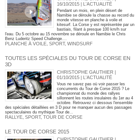
16/10/2015
|
L'ACTUALITÉ
Pendant un mois, en plein désert de
Namibie se déroule la chasse au record du
monde vitesse en planche à voile et
kitesurf. La Corse y est représentée par un
bastiais, filant à presque 100 km/h sur
l'eau. Du 5 octobre au 15 novembre se déroule en Namibie le Chris
Benz Luderitz Speed Challenge....
PLANCHE À VOILE
,
SPORT
,
WINDSURF
TOUTES LES SPÉCIALES DU TOUR DE CORSE EN
3D
CHRISTOPHE GAUTHIER |
01/10/2015
|
L'ACTUALITÉ
Vous ne savez pas où voir passer les
concurrents du Tour de Corse 2015 ? Le
championnat du monde des rallyes
sillonnent les routes insulaires du 1er au 4
octobre. Retrouvez ci dessous l'ensemble
des spéciales détaillées en 3 D pour ne manquer aucun des passages
spectaculaires du mythique Tour de...
RALLYE
,
SPORT
,
TOUR DE CORSE
LE TOUR DE CORSE 2015
CHRISTOPHE GAUTHIER |