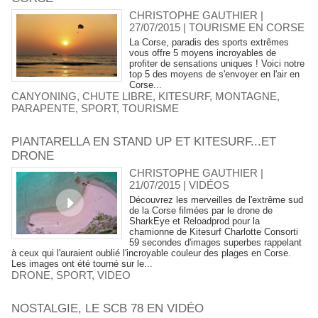
CHRISTOPHE GAUTHIER |
27/07/2015
|
TOURISME EN CORSE
La Corse, paradis des sports extrêmes
vous offre 5 moyens incroyables de
profiter de sensations uniques ! Voici notre
top 5 des moyens de s'envoyer en l'air en
Corse...
CANYONING
,
CHUTE LIBRE
,
KITESURF
,
MONTAGNE
,
PARAPENTE
,
SPORT
,
TOURISME
PIANTARELLA EN STAND UP ET KITESURF...ET
DRONE
CHRISTOPHE GAUTHIER |
21/07/2015
|
VIDÉOS
Découvrez les merveilles de l'extrême sud
de la Corse filmées par le drone de
SharkEye et Reloadprod pour la
chamionne de Kitesurf Charlotte Consorti
59 secondes d'images superbes rappelant
à ceux qui l'auraient oublié l'incroyable couleur des plages en Corse.
Les images ont été tourné sur le...
DRONE
,
SPORT
,
VIDEO
NOSTALGIE, LE SCB 78 EN VIDÉO