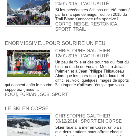
20/01/2015
|
L'ACTUALITÉ
Si les précédentes éditions ont été marqué
par le manque de neige, l'édition 2015 du
Trail Blanc s'annonce très sportive !
CORTE
,
NEIGE
,
RESTONICA
,
SPORT
,
TRAIL
ENORMISSIME...POUR SOURIRE UN PEU
CHRISTOPHE GAUTHIER |
12/01/2015
|
L'ACTUALITÉ
Un peu de folie et des sourires qui font du
bien au stade de Furiani. Merci à Julian
Palmieri et à Jean Philippe Thibaudeau
Alors que les jours sont plutôt lourds et
difficiles, voici quelques images de sports
qui donnent enfin le sourire. Peu importe d'ailleurs l'équipe que vous
supportez ( nous,...
FOOT
,
FURIANI
,
SCB
,
SPORT
LE SKI EN CORSE
CHRISTOPHE GAUTHIER |
30/12/2014
|
SPORT EN CORSE
Skier face à la mer en Corse, un plaisir
que deux stations nous offrent chaque