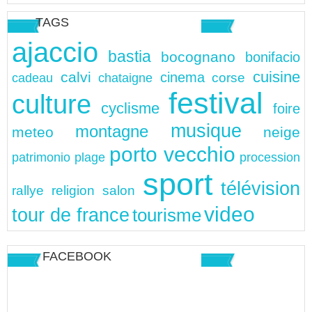
TAGS
ajaccio
bastia
bocognano
bonifacio
cuisine
calvi
cinema
chataigne
corse
cadeau
festival
culture
cyclisme
foire
musique
montagne
meteo
neige
porto vecchio
patrimonio
plage
procession
sport
télévision
rallye
religion
salon
video
tour de france
tourisme
FACEBOOK