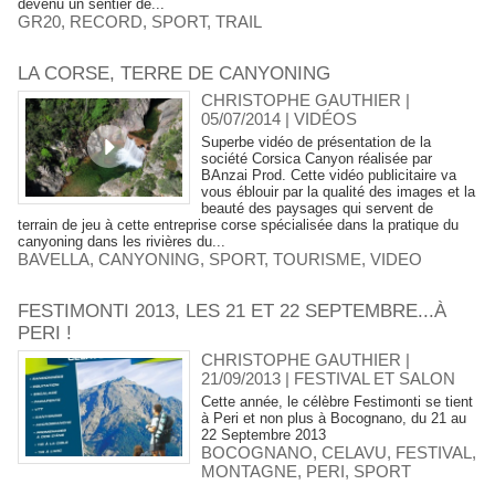
devenu un sentier de...
GR20
,
RECORD
,
SPORT
,
TRAIL
LA CORSE, TERRE DE CANYONING
CHRISTOPHE GAUTHIER |
05/07/2014
|
VIDÉOS
Superbe vidéo de présentation de la
société Corsica Canyon réalisée par
BAnzai Prod. Cette vidéo publicitaire va
vous éblouir par la qualité des images et la
beauté des paysages qui servent de
terrain de jeu à cette entreprise corse spécialisée dans la pratique du
canyoning dans les rivières du...
BAVELLA
,
CANYONING
,
SPORT
,
TOURISME
,
VIDEO
FESTIMONTI 2013, LES 21 ET 22 SEPTEMBRE...À
PERI !
CHRISTOPHE GAUTHIER |
21/09/2013
|
FESTIVAL ET SALON
Cette année, le célèbre Festimonti se tient
à Peri et non plus à Bocognano, du 21 au
22 Septembre 2013
BOCOGNANO
,
CELAVU
,
FESTIVAL
,
MONTAGNE
,
PERI
,
SPORT