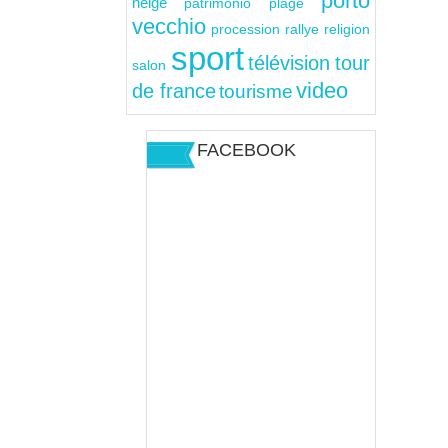
porto
neige
patrimonio
plage
vecchio
rallye
religion
procession
sport
télévision
tour
salon
video
de france
tourisme
FACEBOOK