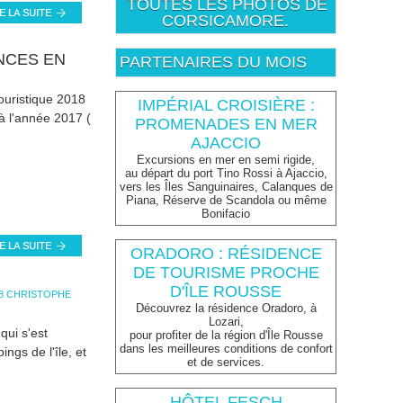
TOUTES LES PHOTOS DE
CORSICAMORE.
NCES EN
PARTENAIRES DU MOIS
ouristique 2018
IMPÉRIAL CROISIÈRE :
 à l'année 2017 (
PROMENADES EN MER
AJACCIO
Excursions en mer en semi rigide,
au départ du port Tino Rossi à Ajaccio,
vers les Îles Sanguinaires, Calanques de
Piana, Réserve de Scandola ou même
Bonifacio
ORADORO : RÉSIDENCE
DE TOURISME PROCHE
D'ÎLE ROUSSE
18 CHRISTOPHE
Découvrez la résidence Oradoro, à
Lozari,
qui s'est
pour profiter de la région d'Île Rousse
dans les meilleures conditions de confort
ngs de l'île, et
et de services.
HÔTEL FESCH