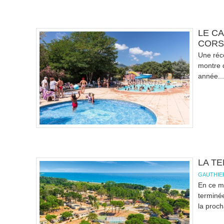
LE C
CORS
Une réce
montre q
année...
LA T
GAUTHIE
En ce mo
terminée
la proch