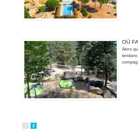
OÙ F
Alors qu
tendance
compagn
1
2