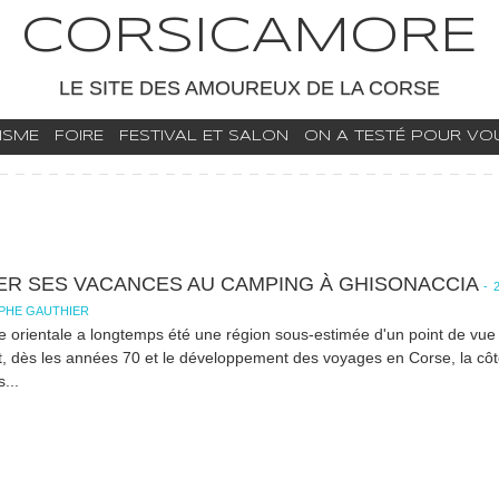
CORSICAMORE
LE SITE DES AMOUREUX DE LA CORSE
ISME
FOIRE
FESTIVAL ET SALON
ON A TESTÉ POUR VOUS
ER SES VACANCES AU CAMPING À GHISONACCIA
-
PHE GAUTHIER
e orientale a longtemps été une région sous-estimée d'un point de vue 
, dès les années 70 et le développement des voyages en Corse, la côte 
...