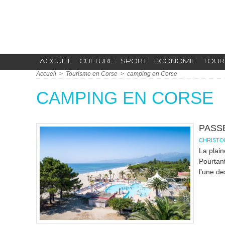
ACCUEIL
CULTURE
SPORT
ECONOMIE
TOUR
Accueil
>
Tourisme en Corse
>
camping en Corse
CAMPING EN CORSE
PASS
CHRISTO
La plain
Pourtant
l'une des