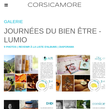
CORSICAMORE
GALERIE
JOURNÉES DU BIEN ÊTRE -
LUMIO
9 PHOTOS
|
REVENIR À LA LISTE D'ALBUMS
|
DIAPORAMA