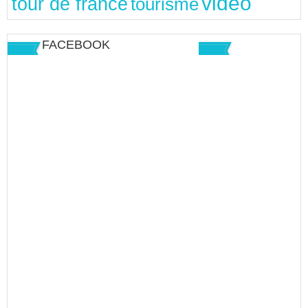
video
tour de france
tourisme
FACEBOOK