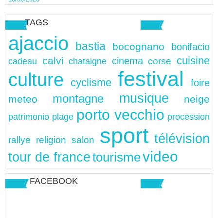
TAGS
ajaccio
bastia
bocognano
bonifacio
cuisine
calvi
cinema
chataigne
corse
cadeau
festival
culture
cyclisme
foire
musique
montagne
meteo
neige
porto vecchio
patrimonio
plage
procession
sport
télévision
rallye
religion
salon
video
tour de france
tourisme
FACEBOOK