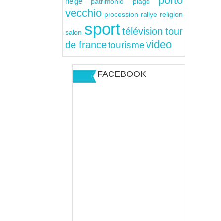
porto
neige
patrimonio
plage
vecchio
rallye
religion
procession
sport
télévision
tour
salon
video
de france
tourisme
FACEBOOK