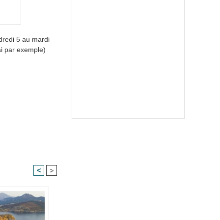
dredi 5 au mardi
ai par exemple)
<
>