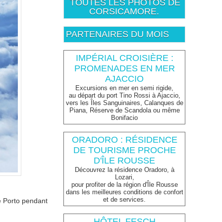
TOUTES LES PHOTOS DE
CORSICAMORE.
PARTENAIRES DU MOIS
IMPÉRIAL CROISIÈRE :
PROMENADES EN MER
AJACCIO
Excursions en mer en semi rigide,
au départ du port Tino Rossi à Ajaccio,
vers les Îles Sanguinaires, Calanques de
Piana, Réserve de Scandola ou même
Bonifacio
ORADORO : RÉSIDENCE
DE TOURISME PROCHE
D'ÎLE ROUSSE
Découvrez la résidence Oradoro, à
Lozari,
pour profiter de la région d'Île Rousse
dans les meilleures conditions de confort
et de services.
de Porto pendant
HÔTEL FESCH