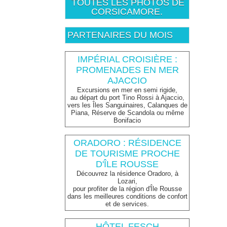
TOUTES LES PHOTOS DE
CORSICAMORE.
PARTENAIRES DU MOIS
IMPÉRIAL CROISIÈRE :
PROMENADES EN MER
AJACCIO
Excursions en mer en semi rigide,
au départ du port Tino Rossi à Ajaccio,
vers les Îles Sanguinaires, Calanques de
Piana, Réserve de Scandola ou même
Bonifacio
ORADORO : RÉSIDENCE
DE TOURISME PROCHE
D'ÎLE ROUSSE
Découvrez la résidence Oradoro, à
Lozari,
pour profiter de la région d'Île Rousse
dans les meilleures conditions de confort
et de services.
HÔTEL FESCH