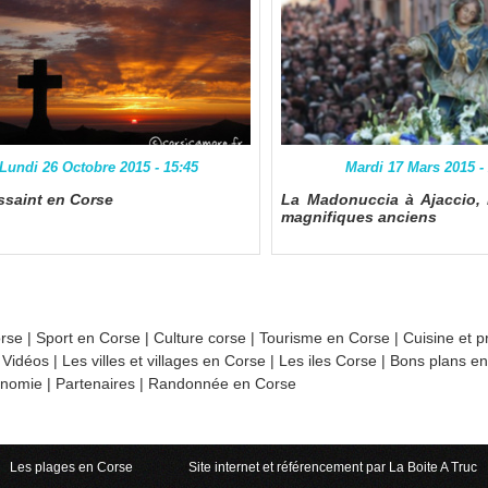
Lundi 26 Octobre 2015 - 15:45
Mardi 17 Mars 2015 -
ssaint en Corse
La Madonuccia à Ajaccio, 
magnifiques anciens
orse
|
Sport en Corse
|
Culture corse
|
Tourisme en Corse
|
Cuisine et p
|
Vidéos
|
Les villes et villages en Corse
|
Les iles Corse
|
Bons plans e
nomie
|
Partenaires
|
Randonnée en Corse
Les plages en Corse
Site internet et référencement par La Boite A Truc