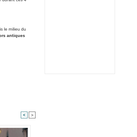
s le milieu du
ors antiques
<
>