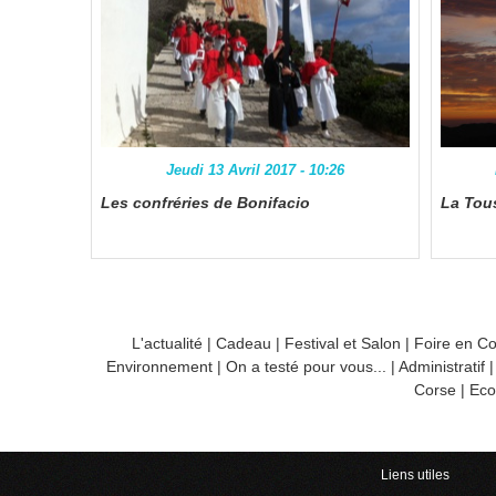
Jeudi 13 Avril 2017 - 10:26
Les confréries de Bonifacio
La Tou
L'actualité
|
Cadeau
|
Festival et Salon
|
Foire en C
Environnement
|
On a testé pour vous...
|
Administratif
Corse
|
Eco
Liens utiles