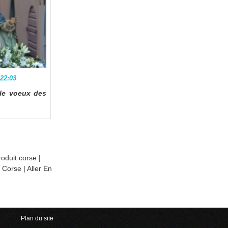
 22:03
le voeux des
roduit corse
|
n Corse
|
Aller En
Plan du site