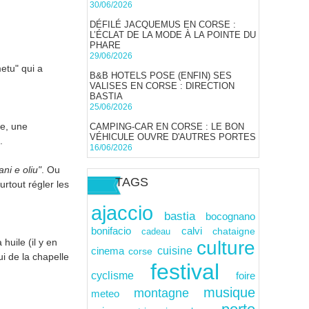
30/06/2026
DÉFILÉ JACQUEMUS EN CORSE :
L’ÉCLAT DE LA MODE À LA POINTE DU
PHARE
29/06/2026
etu" qui a
B&B HOTELS POSE (ENFIN) SES
VALISES EN CORSE : DIRECTION
BASTIA
25/06/2026
ne, une
CAMPING-CAR EN CORSE : LE BON
VÉHICULE OUVRE D'AUTRES PORTES
.
16/06/2026
ani e oliu"
. Ou
TAGS
urtout régler les
ajaccio
bastia
bocognano
calvi
bonifacio
cadeau
chataigne
huile (il y en
culture
cuisine
cinema
corse
i de la chapelle
festival
cyclisme
foire
musique
montagne
meteo