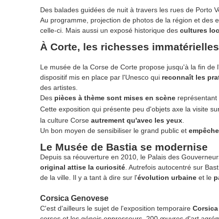
Des balades guidées de nuit à travers les rues de Porto Ve
Au programme, projection de photos de la région et des env
celle-ci. Mais aussi un exposé historique des
cultures loc
À Corte, les richesses immatérielles 
Le musée de la Corse de Corte propose jusqu'à la fin de 
dispositif mis en place par l'Unesco qui
reconnaît les pra
des artistes.
Des
pièces à thème sont mises en scène
représentant d
Cette exposition qui présente peu d'objets axe la visite s
la culture Corse
autrement qu'avec les yeux
.
Un bon moyen de sensibiliser le grand public et
empêcher 
Le Musée de Bastia se modernise
Depuis sa réouverture en 2010, le Palais des Gouverneur
original attise la curiosité
. Autrefois autocentré sur Bast
de la ville. Il y a tant à dire sur l'
évolution urbaine
et le
p
Corsica Genovese
C'est d'ailleurs le sujet de l'exposition temporaire
Corsic
corses et les génois oppresseurs. 200 œuvres d'art agrémen