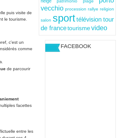
porto
neige
patrimonio
plage
vecchio
rallye
religion
procession
le puis visite de
sport
télévision
tour
nt le tourisme.
salon
video
de france
tourisme
bref, c'est un
FACEBOOK
 considérés comme
a.
que
de parcourir
aniement
ultiples facettes
lictuelle entre les
e durant ces 4