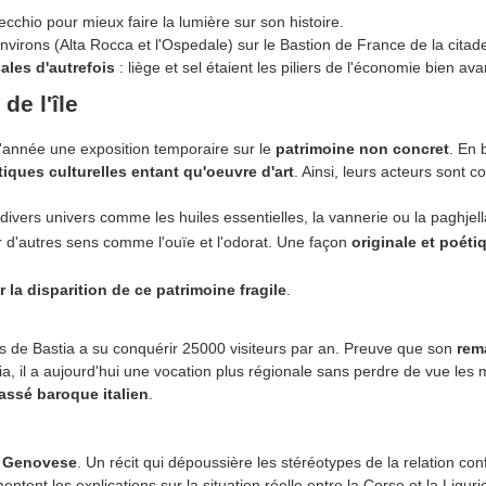
cchio pour mieux faire la lumière sur son histoire.
irons (Alta Rocca et l'Ospedale) sur le Bastion de France de la citadel
ales d'autrefois
: liège et sel étaient les piliers de l'économie bien ava
de l'île
l'année une exposition temporaire sur le
patrimoine non concret
. En 
tiques culturelles entant qu'oeuvre d'art
. Ainsi, leurs acteurs sont
ivers univers comme les huiles essentielles, la vannerie ou la paghjell
ur d'autres sens comme l'ouïe et l'odorat.
Une façon
originale et poéti
la disparition de ce patrimoine fragile
.
s de Bastia a su conquérir 25000 visiteurs par an. Preuve que son
rem
ia, il a aujourd'hui une vocation plus régionale sans perdre de vue les m
assé baroque italien
.
a Genovese
. Un récit qui dépoussière les stéréotypes de la relation conf
tent les explications sur la situation réelle entre la Corse et la Liguri