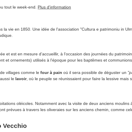
ieu tout le week-end.
Plus d'information
 la vie en 1850. Une idée de l'association "Cultura e patrimoniu in Ulm
udique.
ée et est en mesure d’accueillir, à l'occasion des journées du patrimoi
ement et ornements) utilisés à l'époque pour les baptêmes et communions
de villages comme le
four à pain
où il sera possible de déguster un
"p
 aussi le
lavoir
, où le peuple se réunissaient pour faire la lessive mais s
itations oléicoles. Notamment avec la visite de deux anciens moulins à 
nt prévues à travers les oliveraies sur les anciens chemin, comme celu
o Vecchio