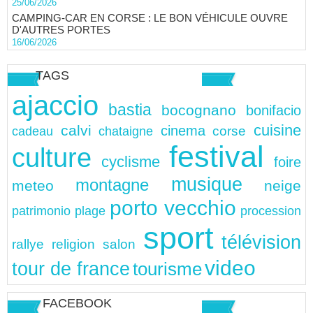
25/06/2026
CAMPING-CAR EN CORSE : LE BON VÉHICULE OUVRE
D'AUTRES PORTES
16/06/2026
TAGS
ajaccio
bastia
bocognano
bonifacio
cuisine
calvi
cinema
chataigne
corse
cadeau
festival
culture
cyclisme
foire
musique
montagne
meteo
neige
porto vecchio
patrimonio
plage
procession
sport
télévision
rallye
religion
salon
video
tour de france
tourisme
FACEBOOK