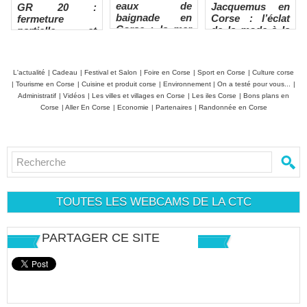
eaux de
Jacquemus en
GR 20 :
baignade en
Corse : l’éclat
fermeture
Corse : la mer
de la mode à la
partielle et
excelle, les
pointe du phare
refuge de
rivières sous
Ballone évacué
surveillance
L'actualité
|
Cadeau
|
Festival et Salon
|
Foire en Corse
|
Sport en Corse
|
Culture corse
|
Tourisme en Corse
|
Cuisine et produit corse
|
Environnement
|
On a testé pour vous...
|
Administratif
|
Vidéos
|
Les villes et villages en Corse
|
Les iles Corse
|
Bons plans en
Corse
|
Aller En Corse
|
Economie
|
Partenaires
|
Randonnée en Corse
TOUTES LES WEBCAMS DE LA CTC
PARTAGER CE SITE