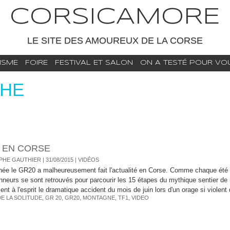
CORSICAMORE
LE SITE DES AMOUREUX DE LA CORSE
ISME
FOIRE
FESTIVAL ET SALON
ON A TESTÉ POUR VOUS
CHE
1 EN CORSE
HE GAUTHIER | 31/08/2015
|
VIDÉOS
née le GR20 a malheureusement fait l'actualité en Corse. Comme chaque été
nneurs se sont retrouvés pour parcourir les 15 étapes du mythique sentier de
ent à l'esprit le dramatique accident du mois de juin lors d'un orage si violent 
E LA SOLITUDE
,
GR 20
,
GR20
,
MONTAGNE
,
TF1
,
VIDEO