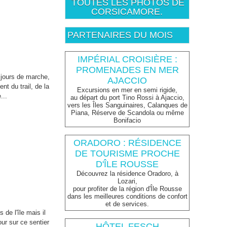
TOUTES LES PHOTOS DE
CORSICAMORE.
PARTENAIRES DU MOIS
IMPÉRIAL CROISIÈRE :
PROMENADES EN MER
 jours de marche,
AJACCIO
nt du trail, de la
Excursions en mer en semi rigide,
...
au départ du port Tino Rossi à Ajaccio,
vers les Îles Sanguinaires, Calanques de
Piana, Réserve de Scandola ou même
Bonifacio
ORADORO : RÉSIDENCE
DE TOURISME PROCHE
D'ÎLE ROUSSE
Découvrez la résidence Oradoro, à
Lozari,
pour profiter de la région d'Île Rousse
dans les meilleures conditions de confort
et de services.
de l'île mais il
our sur ce sentier
HÔTEL FESCH