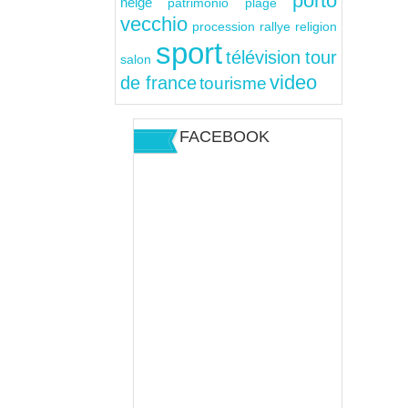
porto
neige
patrimonio
plage
vecchio
rallye
religion
procession
sport
télévision
tour
salon
video
de france
tourisme
FACEBOOK