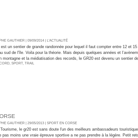
HE GAUTHIER | 09/09/2014
|
L'ACTUALITÉ
est un sentier de grande randonnée pour lequel il faut compter entre 12 et 15
u sud de l'île. Voila pour la théorie. Mais depuis quelques années et l’avèneme
n montagne et la médiatisation des records, le GR20 est devenu un sentier de
CORD
,
SPORT
,
TRAIL
CORSE
HE GAUTHIER | 29/05/2013
|
SPORT EN CORSE
Tourisme, le gr20 est sans doute l'un des meilleurs ambassadeurs touristiques 
e pas moins une vraie épreuve sportive a ne pas prendre à la légère. Petit ret