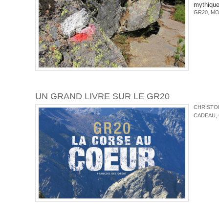
mythique.
GR20
,
MO
UN GRAND LIVRE SUR LE GR20
CHRISTOP
CADEAU
,