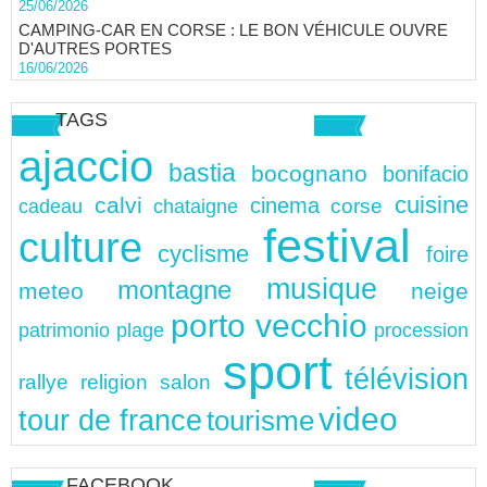
25/06/2026
CAMPING-CAR EN CORSE : LE BON VÉHICULE OUVRE
D'AUTRES PORTES
16/06/2026
TAGS
ajaccio
bastia
bocognano
bonifacio
cuisine
calvi
cinema
chataigne
corse
cadeau
festival
culture
cyclisme
foire
musique
montagne
meteo
neige
porto vecchio
patrimonio
plage
procession
sport
télévision
rallye
religion
salon
video
tour de france
tourisme
FACEBOOK