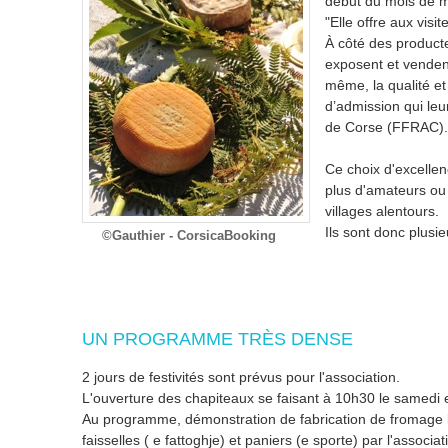
début du mois de ma
"Elle offre aux vis
À côté des producte
exposent et vendent
même, la qualité et 
d’admission qui leu
de Corse (FFRAC).
Ce choix d'excellen
plus d'amateurs ou
villages alentours.
Ils sont donc plusi
©Gauthier - CorsicaBooking
UN PROGRAMME TRÈS DENSE
2 jours de festivités sont prévus pour l'association.
L'ouverture des chapiteaux se faisant à 10h30 le samedi e
Au programme, démonstration de fabrication de fromage bie
faisselles ( e fattoghje) et paniers (e sporte) par l'associ