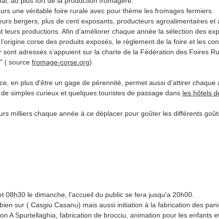
i, au plus fort de la production fromagère.
iteurs une véritable foire rurale avec pour thème les fromages fermiers.
urs bergers, plus de cent exposants, producteurs agroalimentaires et a
 leurs productions. Afin d’améliorer chaque année la sélection des exp
l’origine corse des produits exposés, le règlement de la foire et les con
r sont adressés s’appuient sur la charte de la Fédération des Foires Ru
" ( source
fromage-corse.org
)
ce, en plus d'être un gage de pérennité, permet aussi d'attirer chaque
 de simples curieux et quelques touristes de passage dans
les hôtels 
eurs milliers chaque année à ce déplacer pour goûter les différents goût
t 08h30 le dimanche, l'accueil du public se fera jusqu'a 20h00.
n sur ( Casgiu Casanu) mais aussi initiation à la fabrication des panie
ation A Spurtellaghia, fabrication de brocciu, animation pour les enfants e