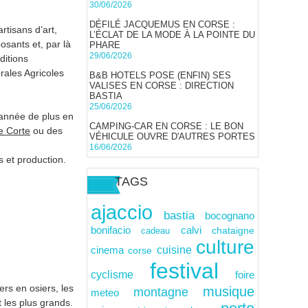
30/06/2026
DÉFILÉ JACQUEMUS EN CORSE :
rtisans d’art,
L’ÉCLAT DE LA MODE À LA POINTE DU
osants et, par là
PHARE
29/06/2026
ditions
rales Agricoles
B&B HOTELS POSE (ENFIN) SES
VALISES EN CORSE : DIRECTION
BASTIA
25/06/2026
 année de plus en
CAMPING-CAR EN CORSE : LE BON
de Corte
ou des
VÉHICULE OUVRE D'AUTRES PORTES
16/06/2026
s et production.
TAGS
ajaccio
bastia
bocognano
calvi
bonifacio
cadeau
chataigne
culture
cuisine
cinema
corse
festival
cyclisme
foire
rs en osiers, les
musique
montagne
meteo
t les plus grands.