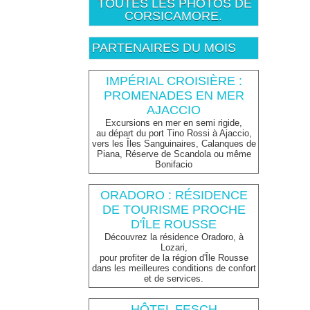
TOUTES LES PHOTOS DE
CORSICAMORE.
PARTENAIRES DU MOIS
IMPÉRIAL CROISIÈRE :
PROMENADES EN MER
AJACCIO
Excursions en mer en semi rigide,
au départ du port Tino Rossi à Ajaccio,
vers les Îles Sanguinaires, Calanques de
Piana, Réserve de Scandola ou même
Bonifacio
ORADORO : RÉSIDENCE
DE TOURISME PROCHE
D'ÎLE ROUSSE
Découvrez la résidence Oradoro, à
Lozari,
pour profiter de la région d'Île Rousse
dans les meilleures conditions de confort
et de services.
HÔTEL FESCH