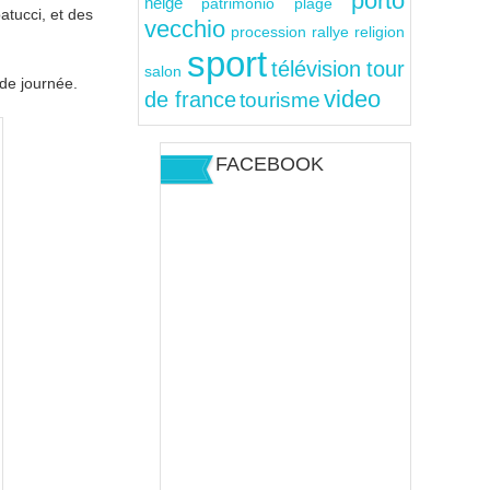
porto
neige
patrimonio
plage
atucci, et des
vecchio
rallye
religion
procession
sport
télévision
tour
salon
 de journée.
video
de france
tourisme
FACEBOOK