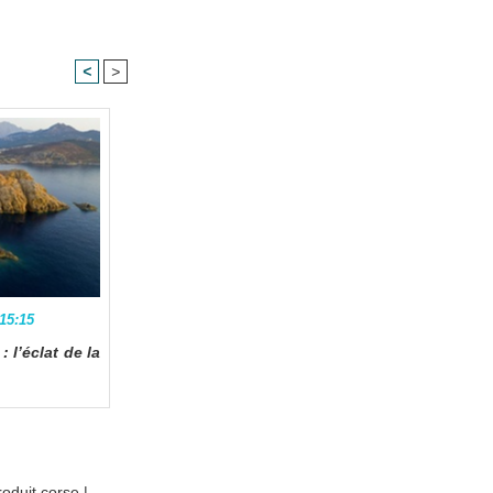
<
>
 15:15
 l’éclat de la
roduit corse
|