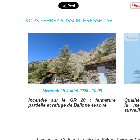
VOUS SERREZ AUSSI INTÉRESSÉ PAR :
Mercredi 15 Juillet 2026 - 10:08
Incendie sur le GR 20 : fermeture
Qualit
partielle et refuge de Ballone évacué
la me
surveil
L'actualité
|
Cadeau
|
Festival et Salon
|
Foire en C