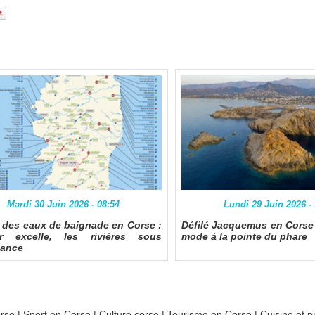
Mardi 30 Juin 2026 - 08:54
Lundi 29 Juin 2026 -
é des eaux de baignade en Corse :
Défilé Jacquemus en Corse :
r excelle, les rivières sous
mode à la pointe du phare
lance
orse
|
Sport en Corse
|
Culture corse
|
Tourisme en Corse
|
Cuisine et p