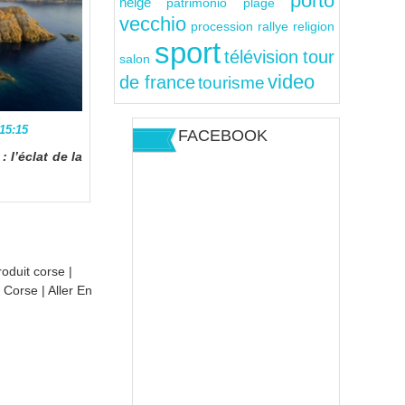
porto
neige
patrimonio
plage
vecchio
rallye
religion
procession
sport
télévision
tour
salon
video
de france
tourisme
 15:15
FACEBOOK
 l’éclat de la
roduit corse
|
n Corse
|
Aller En