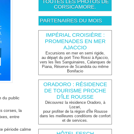
TOUTES LES PHOTOS DE
CORSICAMORE.
PARTENAIRES DU MOIS
IMPÉRIAL CROISIÈRE :
PROMENADES EN MER
AJACCIO
Excursions en mer en semi rigide,
au départ du port Tino Rossi à Ajaccio,
vers les Îles Sanguinaires, Calanques de
Piana, Réserve de Scandola ou même
Bonifacio
ORADORO : RÉSIDENCE
DE TOURISME PROCHE
D'ÎLE ROUSSE
n du public
Découvrez la résidence Oradoro, à
Lozari,
s corses, la
pour profiter de la région d'Île Rousse
dans les meilleures conditions de confort
ixes, entre
et de services.
ette période calme
HÔTEL FESCH