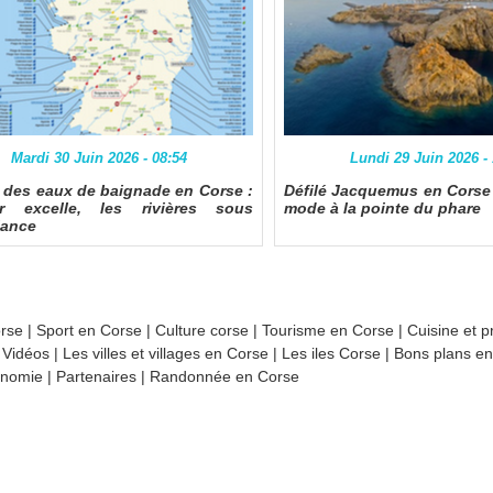
Mardi 30 Juin 2026 - 08:54
Lundi 29 Juin 2026 -
é des eaux de baignade en Corse :
Défilé Jacquemus en Corse :
r excelle, les rivières sous
mode à la pointe du phare
lance
orse
|
Sport en Corse
|
Culture corse
|
Tourisme en Corse
|
Cuisine et p
|
Vidéos
|
Les villes et villages en Corse
|
Les iles Corse
|
Bons plans e
nomie
|
Partenaires
|
Randonnée en Corse