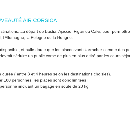
VEAUTÉ AIR CORSICA
stinations, au départ de Bastia, Ajaccio, Figari ou Calvi, pour permettre
l, l'Allemagne, la Pologne ou la Hongrie.
onible, et nulle doute que les places vont s'arracher comme des peti
ait séduire un public corse de plus en plus attiré par les cours séjo
 durée ( entre 3 et 4 heures selon les destinations choisies).
er 180 personnes, les places sont donc limitées !
ar personne iincluant un bagage en soute de 23 kg
 :