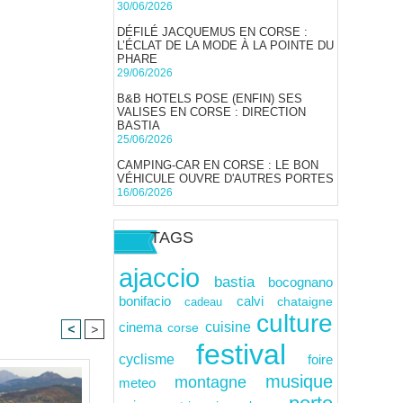
30/06/2026
DÉFILÉ JACQUEMUS EN CORSE :
L’ÉCLAT DE LA MODE À LA POINTE DU
PHARE
29/06/2026
B&B HOTELS POSE (ENFIN) SES
VALISES EN CORSE : DIRECTION
BASTIA
25/06/2026
CAMPING-CAR EN CORSE : LE BON
VÉHICULE OUVRE D'AUTRES PORTES
16/06/2026
TAGS
ajaccio
bastia
bocognano
calvi
bonifacio
cadeau
chataigne
culture
cuisine
cinema
corse
<
>
festival
cyclisme
foire
musique
montagne
meteo