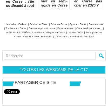
mer en semi-
en Corse pas
en Corse : l'île
rigide en Corse
cher en 2026 ?
de Beauté à tout
: avantages,
pour vous
limites et
ressourcer
conseils
vraiment
L'actualité
|
Cadeau
|
Festival et Salon
|
Foire en Corse
|
Sport en Corse
|
Culture corse
|
Tourisme en Corse
|
Cuisine et produit corse
|
Environnement
|
On a testé pour vous...
|
Administratif
|
Vidéos
|
Les villes et villages en Corse
|
Les iles Corse
|
Bons plans en
Corse
|
Aller En Corse
|
Economie
|
Partenaires
|
Randonnée en Corse
TOUTES LES WEBCAMS DE LA CTC
PARTAGER CE SITE