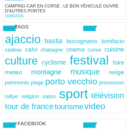
CAMPING-CAR EN CORSE : LE BON VÉHICULE OUVRE
D'AUTRES PORTES
16/06/2026
TAGS
ajaccio
bastia
bocognano
bonifacio
cuisine
calvi
cinema
chataigne
corse
cadeau
festival
culture
cyclisme
foire
musique
montagne
meteo
neige
porto vecchio
patrimonio
plage
procession
sport
télévision
rallye
religion
salon
video
tour de france
tourisme
FACEBOOK