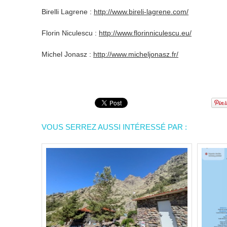
Birelli Lagrene :
http://www.bireli-lagrene.com/
Florin Niculescu :
http://www.florinniculescu.eu/
Michel Jonasz :
http://www.micheljonasz.fr/
VOUS SERREZ AUSSI INTÉRESSÉ PAR :