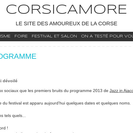
CORSICAMORE
LE SITE DES AMOUREUX DE LA CORSE
ISME
FOIRE
FESTIVAL ET SALON
ON A TESTÉ POUR VOUS
PROGRAMME
i dévoilé
aux sociaux que les premiers bruits du programme 2013 de
Jazz in Aiac
lle du festival est apparu aujourd'hui quelques dates et quelques noms.
s tels quels...
ord !