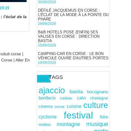
30/06/2026
 15:15
DÉFILÉ JACQUEMUS EN CORSE :
L’ÉCLAT DE LA MODE À LA POINTE DU
 l’éclat de la
PHARE
29/06/2026
B&B HOTELS POSE (ENFIN) SES
VALISES EN CORSE : DIRECTION
BASTIA
25/06/2026
roduit corse
|
CAMPING-CAR EN CORSE : LE BON
VÉHICULE OUVRE D'AUTRES PORTES
n Corse
|
Aller En
16/06/2026
TAGS
ajaccio
bastia
bocognano
calvi
bonifacio
cadeau
chataigne
culture
cuisine
cinema
corse
festival
cyclisme
foire
musique
montagne
meteo