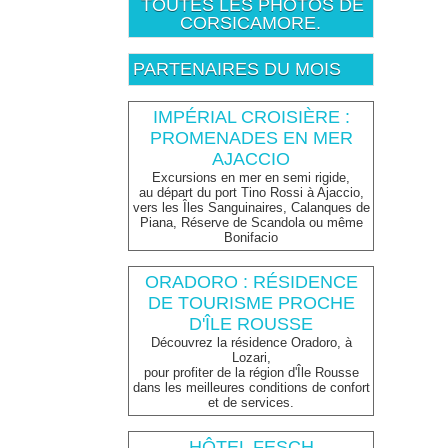
TOUTES LES PHOTOS DE
CORSICAMORE.
PARTENAIRES DU MOIS
IMPÉRIAL CROISIÈRE :
PROMENADES EN MER
AJACCIO
Excursions en mer en semi rigide,
au départ du port Tino Rossi à Ajaccio,
vers les Îles Sanguinaires, Calanques de
Piana, Réserve de Scandola ou même
Bonifacio
ORADORO : RÉSIDENCE
DE TOURISME PROCHE
D'ÎLE ROUSSE
Découvrez la résidence Oradoro, à
Lozari,
pour profiter de la région d'Île Rousse
dans les meilleures conditions de confort
et de services.
HÔTEL FESCH