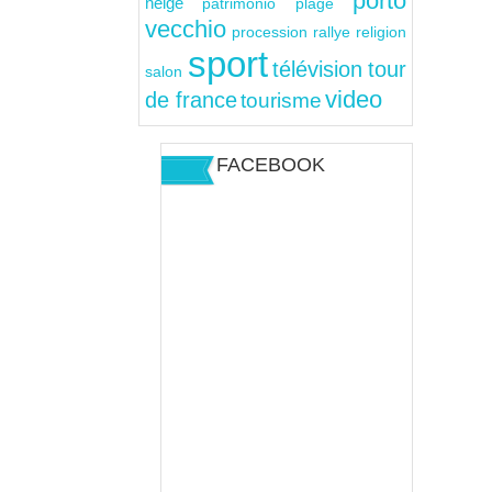
porto
neige
patrimonio
plage
vecchio
rallye
religion
procession
sport
télévision
tour
salon
video
de france
tourisme
FACEBOOK