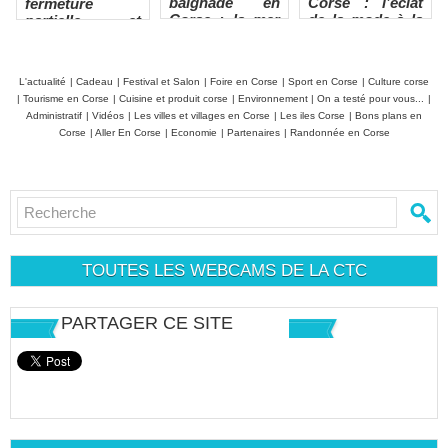
baignade en
Corse : l’éclat
fermeture
Corse : la mer
de la mode à la
partielle et
excelle, les
pointe du phare
refuge de
rivières sous
Ballone évacué
surveillance
L'actualité
|
Cadeau
|
Festival et Salon
|
Foire en Corse
|
Sport en Corse
|
Culture corse
|
Tourisme en Corse
|
Cuisine et produit corse
|
Environnement
|
On a testé pour vous...
|
Administratif
|
Vidéos
|
Les villes et villages en Corse
|
Les iles Corse
|
Bons plans en
Corse
|
Aller En Corse
|
Economie
|
Partenaires
|
Randonnée en Corse
TOUTES LES WEBCAMS DE LA CTC
PARTAGER CE SITE