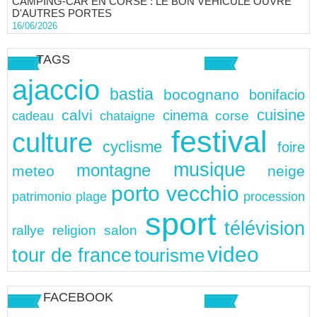
CAMPING-CAR EN CORSE : LE BON VÉHICULE OUVRE
D'AUTRES PORTES
16/06/2026
TAGS
ajaccio
bastia
bocognano
bonifacio
cuisine
calvi
cinema
chataigne
corse
cadeau
festival
culture
cyclisme
foire
musique
montagne
meteo
neige
porto vecchio
patrimonio
plage
procession
sport
télévision
rallye
religion
salon
video
tour de france
tourisme
FACEBOOK