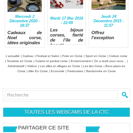
Jeudi 24
Mercredi 2
Mardi 17 Mai 2016
Décembre 2015 -
Décembre 2020 -
- 22:49
11:57
18:37
Les bijoux
Offrez
Cadeaux de
corses, fierté
l'exception
Noel corse,
de l'île de
idées originales
beauté
L'actualité
|
Cadeau
|
Festival et Salon
|
Foire en Corse
|
Sport en Corse
|
Culture corse
|
Tourisme en Corse
|
Cuisine et produit corse
|
Environnement
|
On a testé pour vous...
|
Administratif
|
Vidéos
|
Les villes et villages en Corse
|
Les iles Corse
|
Bons plans en
Corse
|
Aller En Corse
|
Economie
|
Partenaires
|
Randonnée en Corse
TOUTES LES WEBCAMS DE LA CTC
PARTAGER CE SITE