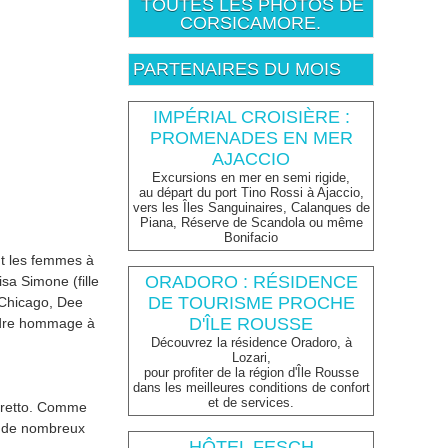
TOUTES LES PHOTOS DE
CORSICAMORE.
PARTENAIRES DU MOIS
IMPÉRIAL CROISIÈRE :
PROMENADES EN MER
AJACCIO
Excursions en mer en semi rigide,
au départ du port Tino Rossi à Ajaccio,
vers les Îles Sanguinaires, Calanques de
Piana, Réserve de Scandola ou même
Bonifacio
nt les femmes à
ORADORO : RÉSIDENCE
sa Simone (fille
DE TOURISME PROCHE
 Chicago, Dee
D'ÎLE ROUSSE
endre hommage à
Découvrez la résidence Oradoro, à
Lozari,
pour profiter de la région d'Île Rousse
dans les meilleures conditions de confort
et de services.
spretto. Comme
se de nombreux
HÔTEL FESCH