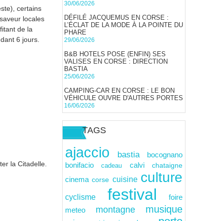
30/06/2026
ste), certains
DÉFILÉ JACQUEMUS EN CORSE :
 saveur locales
L’ÉCLAT DE LA MODE À LA POINTE DU
itant de la
PHARE
dant 6 jours.
29/06/2026
B&B HOTELS POSE (ENFIN) SES
VALISES EN CORSE : DIRECTION
BASTIA
25/06/2026
CAMPING-CAR EN CORSE : LE BON
VÉHICULE OUVRE D'AUTRES PORTES
16/06/2026
TAGS
ajaccio
bastia
bocognano
er la Citadelle.
calvi
bonifacio
cadeau
chataigne
culture
cuisine
cinema
corse
festival
cyclisme
foire
musique
montagne
meteo