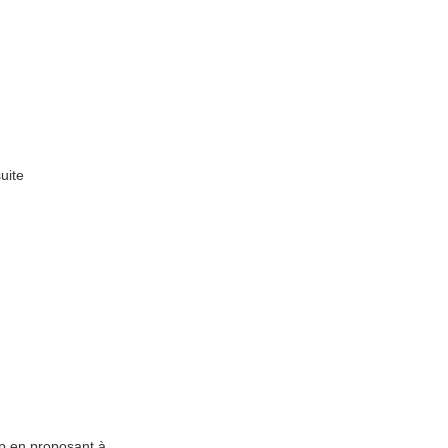
uite
p en proposant à