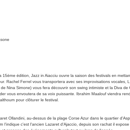
asone
a 15ème édition, Jazz in Aiacciu ouvre la saison des festivals en metta
eur. Rachel Ferrel vous transportera avec ses improvisations vocales, Li
 de Nina Simone) vous fera découvrir son swing intimiste et la Diva de
der vous envoutera de sa voix puissante. Ibrahim Maalouf viendra r
lthoum pour clôturer le festival.
aret Ollandini, au-dessus de la plage Corse Azur dans le quartier d'A
m l'indique c'est l'ancien Lazaret d'Ajaccio, depuis son rachat il expo