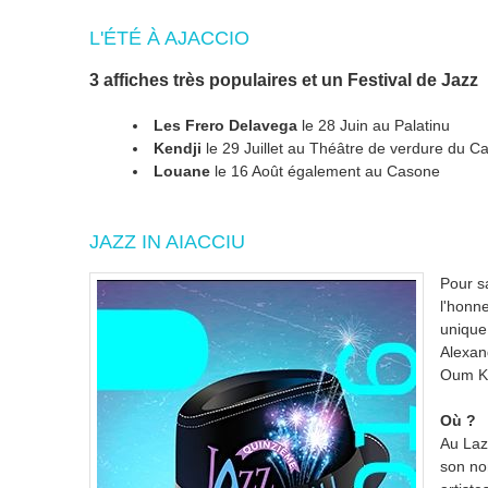
L'ÉTÉ À AJACCIO
3 affiches très populaires et un Festival de Jazz
Les Frero Delavega
le 28 Juin au Palatinu
Kendji
le 29 Juillet au Théâtre de verdure du C
Louane
le 16 Août également au Casone
JAZZ IN AIACCIU
Pour s
l'honn
unique
Alexan
Oum Ka
Où ?
Au Laz
son no