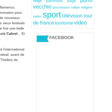
porto
neige
patrimonio
plage
vecchio
(flamenco,
rallye
religion
procession
sport
rammation pour
télévision
tour
salon
 de nouveaux
video
de france
tourisme
s vieux festivals
 fois une belle
cis Cabrel
... Et
FACEBOOK
.
 l'international.
stival, avant de
 Théâtre de