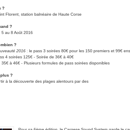
 ?
int Florent, station balnéaire de Haute Corse
and ?
 5 au 8 Août 2016
mbien ?
uveauté 2016
: le pass 3 soirées 80€ pour les 150 premiers et 99€ ens
ss 4 soirées 125€ - Soirée de 36€ à 40€
 35€ à 46€ - Plusieurs formules de pass soirées disponibles
 plus ?
rtir à la découverte des plages alentours par des
Pour sa 6ème édition, le Cargese Sound System garde le ca