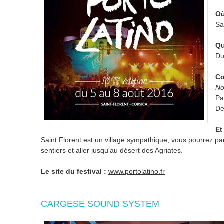
Où
Sa
Qu
Du
Co
No
Pa
De
Et
Saint Florent est un village sympathique, vous pourrez pa
sentiers et aller jusqu'au désert des Agriates.
Le site du festival :
www.portolatino.fr
CARGESE SOUND SYSTEM