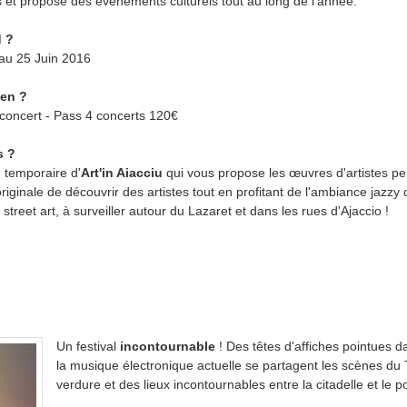
es et propose des événements culturels tout au long de l'année.
 ?
au 25 Juin 2016
en ?
 concert - Pass 4 concerts 120€
s ?
n temporaire d'
Art'in Aiacciu
qui vous propose les œuvres d'artistes pei
inale de découvrir des artistes tout en profitant de l'ambiance jazzy d
 street art, à surveiller autour du Lazaret et dans les rues d'Ajaccio !
Un festival
incontournable
! Des têtes d'affiches pointues 
la musique électronique actuelle se partagent les scènes du
verdure et des lieux incontournables entre la citadelle et le po