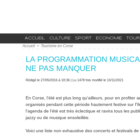
ACCUEIL
CULTURE
SPORT
ECONOMIE
TOUR
Accueil
>
Tourisme en Corse
LA PROGRAMMATION MUSICALE
NE PAS MANQUER
Rédigé le 27/05/2016 à 18:36 | Lu 1478 fois modifié le 10/11/2021
En Corse, l'été est plus long qu'ailleurs, pour en profite
organisés pendant cette période hautement festive sur l'île.
l'agenda de l'été est très éclectique et ravira tous les p
jazzy ou de musique ensoleillée.
Voici une liste non exhaustive des concerts et festivals d