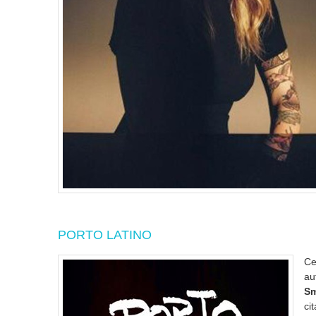
PORTO LATINO
Ce
au
Sm
ci