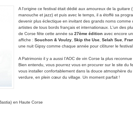
A l'origine ce festival était dédié aux amoureux de la guitare 
manouche et jazz) et puis avec le temps, il a étoffé sa prog
devenir plus éclectique en invitant des grands noms comme
artistes de tous bords français et internationaux. L'un des plu
de Corse fête cette année sa
27ème édition
avec encore une
affiche :
Souchon & Voulzy
,
Skip the Use
,
Selah Sue
,
Fran
une nuit Gipsy comme chaque année pour clôturer le festival
A Patrimonio il y a aussi l'AOC de vin Corse la plus reconnue à
Bien entendu, vous pourrez vous en procurer sur le site du fe
vous installer confortablement dans la douce atmosphère du
verdure, en plein cœur du village. Un moment parfait !
 Bastia) en Haute Corse