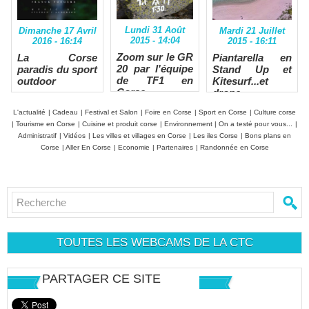
Lundi 31 Août
Mardi 21 Juillet
Dimanche 17 Avril
2015 - 14:04
2015 - 16:11
2016 - 16:14
Zoom sur le GR
Piantarella en
La Corse
20 par l'équipe
Stand Up et
paradis du sport
de TF1 en
Kitesurf...et
outdoor
Corse
drone
L'actualité
|
Cadeau
|
Festival et Salon
|
Foire en Corse
|
Sport en Corse
|
Culture corse
|
Tourisme en Corse
|
Cuisine et produit corse
|
Environnement
|
On a testé pour vous...
|
Administratif
|
Vidéos
|
Les villes et villages en Corse
|
Les iles Corse
|
Bons plans en
Corse
|
Aller En Corse
|
Economie
|
Partenaires
|
Randonnée en Corse
TOUTES LES WEBCAMS DE LA CTC
PARTAGER CE SITE