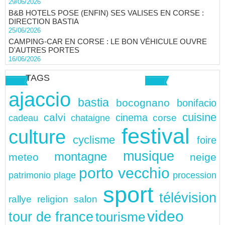
29/06/2026
B&B HOTELS POSE (ENFIN) SES VALISES EN CORSE :
DIRECTION BASTIA
25/06/2026
CAMPING-CAR EN CORSE : LE BON VÉHICULE OUVRE
D'AUTRES PORTES
16/06/2026
TAGS
ajaccio
bastia
bocognano
bonifacio
cuisine
calvi
cinema
chataigne
corse
cadeau
festival
culture
cyclisme
foire
musique
montagne
meteo
neige
porto vecchio
patrimonio
plage
procession
sport
télévision
rallye
religion
salon
video
tour de france
tourisme