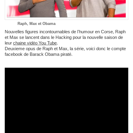
Raph, Max et Obama
Nouvelles figures incontournables de l'humour en Corse, Raph
et Max se lancent dans le Hacking pour la nouvelle saison de
leur
chaine vidéo You Tube
.
Deuxieme opus de Raph et Max, la série, voici donc le compte
facebook de Barack Obama piraté.