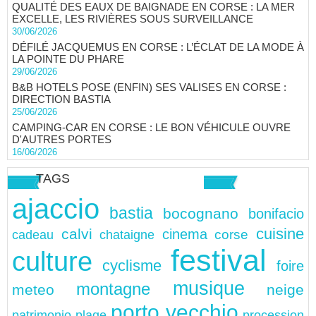
QUALITÉ DES EAUX DE BAIGNADE EN CORSE : LA MER
EXCELLE, LES RIVIÈRES SOUS SURVEILLANCE
30/06/2026
DÉFILÉ JACQUEMUS EN CORSE : L’ÉCLAT DE LA MODE À
LA POINTE DU PHARE
29/06/2026
B&B HOTELS POSE (ENFIN) SES VALISES EN CORSE :
DIRECTION BASTIA
25/06/2026
CAMPING-CAR EN CORSE : LE BON VÉHICULE OUVRE
D'AUTRES PORTES
16/06/2026
TAGS
ajaccio
bastia
bocognano
bonifacio
cuisine
calvi
cinema
chataigne
corse
cadeau
festival
culture
cyclisme
foire
musique
montagne
meteo
neige
porto vecchio
patrimonio
plage
procession