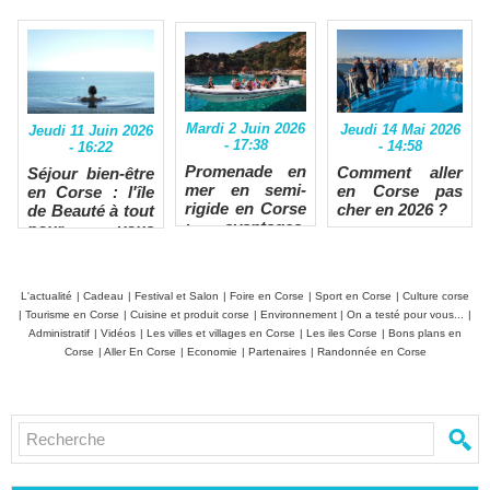
Mardi 2 Juin 2026
Jeudi 14 Mai 2026
Jeudi 11 Juin 2026
- 17:38
- 14:58
- 16:22
Promenade en
Comment aller
Séjour bien-être
mer en semi-
en Corse pas
en Corse : l'île
rigide en Corse
cher en 2026 ?
de Beauté à tout
: avantages,
pour vous
limites et
ressourcer
conseils
vraiment
L'actualité
|
Cadeau
|
Festival et Salon
|
Foire en Corse
|
Sport en Corse
|
Culture corse
|
Tourisme en Corse
|
Cuisine et produit corse
|
Environnement
|
On a testé pour vous...
|
Administratif
|
Vidéos
|
Les villes et villages en Corse
|
Les iles Corse
|
Bons plans en
Corse
|
Aller En Corse
|
Economie
|
Partenaires
|
Randonnée en Corse