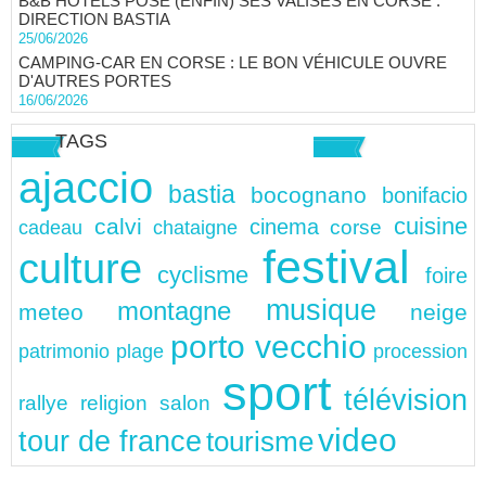
B&B HOTELS POSE (ENFIN) SES VALISES EN CORSE :
DIRECTION BASTIA
25/06/2026
CAMPING-CAR EN CORSE : LE BON VÉHICULE OUVRE
D'AUTRES PORTES
16/06/2026
TAGS
ajaccio
bastia
bocognano
bonifacio
cuisine
calvi
cinema
chataigne
corse
cadeau
festival
culture
cyclisme
foire
musique
montagne
meteo
neige
porto vecchio
patrimonio
plage
procession
sport
télévision
rallye
religion
salon
video
tour de france
tourisme