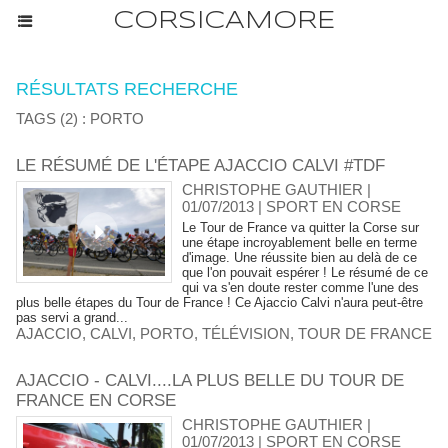
CORSICAMORE
RÉSULTATS RECHERCHE
TAGS (2) : PORTO
LE RÉSUMÉ DE L'ÉTAPE AJACCIO CALVI #TDF
CHRISTOPHE GAUTHIER |
01/07/2013
|
SPORT EN CORSE
Le Tour de France va quitter la Corse sur
une étape incroyablement belle en terme
d'image. Une réussite bien au delà de ce
que l'on pouvait espérer ! Le résumé de ce
qui va s'en doute rester comme l'une des
plus belle étapes du Tour de France ! Ce Ajaccio Calvi n'aura peut-être
pas servi a grand...
AJACCIO
,
CALVI
,
PORTO
,
TÉLÉVISION
,
TOUR DE FRANCE
AJACCIO - CALVI....LA PLUS BELLE DU TOUR DE
FRANCE EN CORSE
CHRISTOPHE GAUTHIER |
01/07/2013
|
SPORT EN CORSE