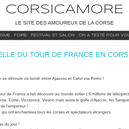
CORSICAMORE
LE SITE DES AMOUREUX DE LA CORSE
ISME
FOIRE
FESTIVAL ET SALON
ON A TESTÉ POUR VOUS
 BELLE DU TOUR DE FRANCE EN COR
se déroule ce lundi entre Ajaccio et Calvi via Porto !
our de France a fait découvrir au monde entier ( 6 millions de téléspe
Corse, Corté, Vizzavona, Vivario mais aussi le golfe d'Ajaccio, les Sangu
 de l'empereur !
qui ont enchantées tous les corses et spéctateurs étrangers.
pe du jour !