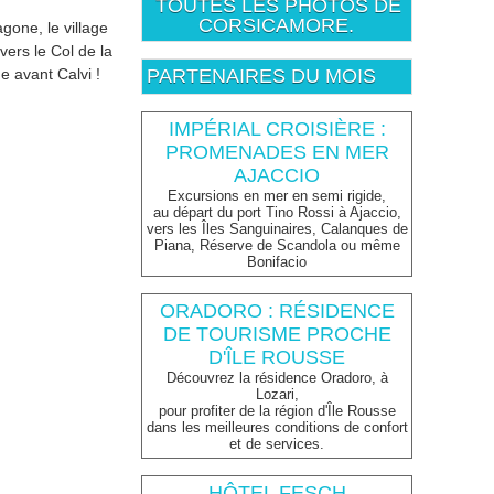
TOUTES LES PHOTOS DE
CORSICAMORE.
gone, le village
vers le Col de la
e avant Calvi !
PARTENAIRES DU MOIS
IMPÉRIAL CROISIÈRE :
PROMENADES EN MER
AJACCIO
Excursions en mer en semi rigide,
au départ du port Tino Rossi à Ajaccio,
vers les Îles Sanguinaires, Calanques de
Piana, Réserve de Scandola ou même
Bonifacio
ORADORO : RÉSIDENCE
DE TOURISME PROCHE
D'ÎLE ROUSSE
Découvrez la résidence Oradoro, à
Lozari,
pour profiter de la région d'Île Rousse
dans les meilleures conditions de confort
et de services.
HÔTEL FESCH