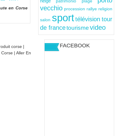
porto
neige
patrimonio
plage
vecchio
hute en Corse
rallye
religion
procession
sport
télévision
tour
salon
video
de france
tourisme
FACEBOOK
roduit corse
|
n Corse
|
Aller En