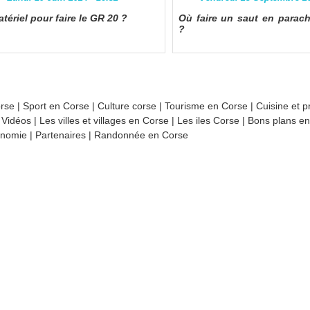
tériel pour faire le GR 20 ?
Où faire un saut en parac
?
orse
|
Sport en Corse
|
Culture corse
|
Tourisme en Corse
|
Cuisine et p
|
Vidéos
|
Les villes et villages en Corse
|
Les iles Corse
|
Bons plans e
nomie
|
Partenaires
|
Randonnée en Corse