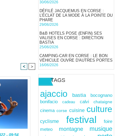
30/06/2026
DÉFILÉ JACQUEMUS EN CORSE :
L’ÉCLAT DE LA MODE À LA POINTE DU
PHARE
29/06/2026
B&B HOTELS POSE (ENFIN) SES
VALISES EN CORSE : DIRECTION
BASTIA
25/06/2026
CAMPING-CAR EN CORSE : LE BON
VÉHICULE OUVRE D'AUTRES PORTES
16/06/2026
<
>
TAGS
ajaccio
bastia
bocognano
calvi
bonifacio
cadeau
chataigne
culture
cuisine
cinema
corse
festival
cyclisme
foire
musique
montagne
meteo
22 - 09:54