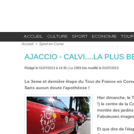
ACCUEIL
CULTURE
SPORT
ECONOMIE
TOUR
Accueil
>
Sport en Corse
AJACCIO - CALVI....LA PLUS
Rédigé le 01/07/2013 à 14:35 | Lu 2383 fois modifié le 01/07/2013
Le 3eme et dernière étape du Tour de France en Corse 
Sans aucun doute l'apothéose !
Hier dimanche, le T
!) le centre de la 
montée des jardins
Fabuleuses images 
Et que dire de l'éta