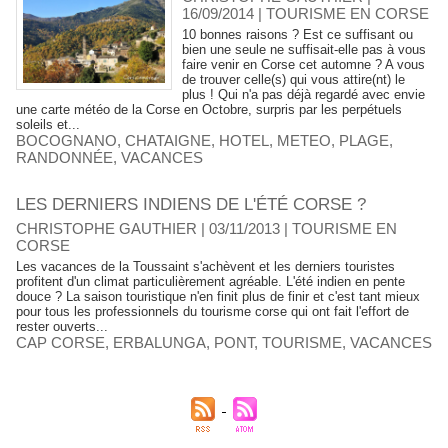
16/09/2014
|
TOURISME EN CORSE
10 bonnes raisons ? Est ce suffisant ou
bien une seule ne suffisait-elle pas à vous
faire venir en Corse cet automne ? A vous
de trouver celle(s) qui vous attire(nt) le
plus ! Qui n'a pas déjà regardé avec envie
une carte météo de la Corse en Octobre, surpris par les perpétuels
soleils et...
BOCOGNANO
,
CHATAIGNE
,
HOTEL
,
METEO
,
PLAGE
,
RANDONNÉE
,
VACANCES
LES DERNIERS INDIENS DE L'ÉTÉ CORSE ?
CHRISTOPHE GAUTHIER | 03/11/2013
|
TOURISME EN
CORSE
Les vacances de la Toussaint s'achèvent et les derniers touristes
profitent d'un climat particulièrement agréable. L'été indien en pente
douce ? La saison touristique n'en finit plus de finir et c'est tant mieux
pour tous les professionnels du tourisme corse qui ont fait l'effort de
rester ouverts...
CAP CORSE
,
ERBALUNGA
,
PONT
,
TOURISME
,
VACANCES