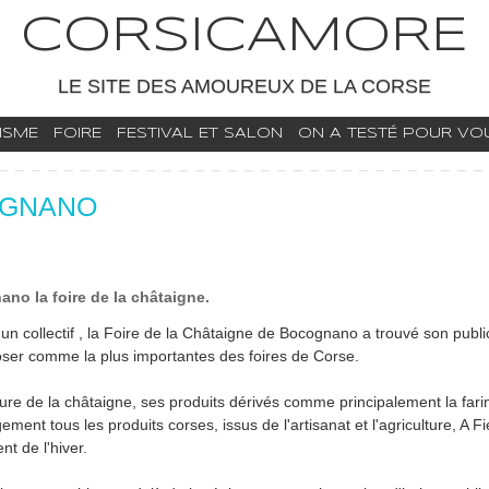
CORSICAMORE
LE SITE DES AMOUREUX DE LA CORSE
ISME
FOIRE
FESTIVAL ET SALON
ON A TESTÉ POUR VOUS
COGNANO
o la foire de la châtaigne.
n collectif , la Foire de la Châtaigne de Bocognano a trouvé son public
ser comme la plus importantes des foires de Corse.
ure de la châtaigne, ses produits dérivés comme principalement la fari
ement tous les produits corses, issus de l'artisanat et l'agriculture, A Fi
t de l'hiver.