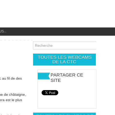
...
TOUTES LES WEBCAMS
DE LA CTC
PARTAGER CE
 au fil de des
SITE
ne de châtaigne,
era est le plus