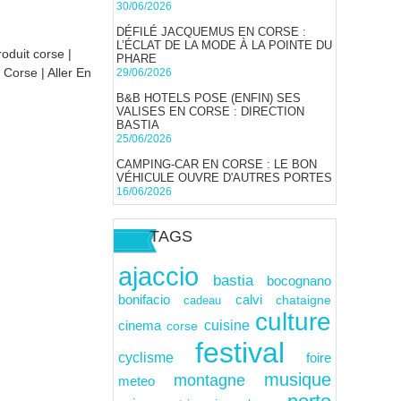
30/06/2026
DÉFILÉ JACQUEMUS EN CORSE :
L’ÉCLAT DE LA MODE À LA POINTE DU
roduit corse
|
PHARE
n Corse
|
Aller En
29/06/2026
B&B HOTELS POSE (ENFIN) SES
VALISES EN CORSE : DIRECTION
BASTIA
25/06/2026
CAMPING-CAR EN CORSE : LE BON
VÉHICULE OUVRE D'AUTRES PORTES
16/06/2026
TAGS
ajaccio
bastia
bocognano
calvi
bonifacio
cadeau
chataigne
culture
cuisine
cinema
corse
festival
cyclisme
foire
musique
montagne
meteo