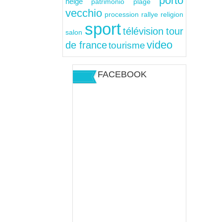
porto
neige
patrimonio
plage
vecchio
rallye
religion
procession
sport
télévision
tour
salon
video
de france
tourisme
FACEBOOK