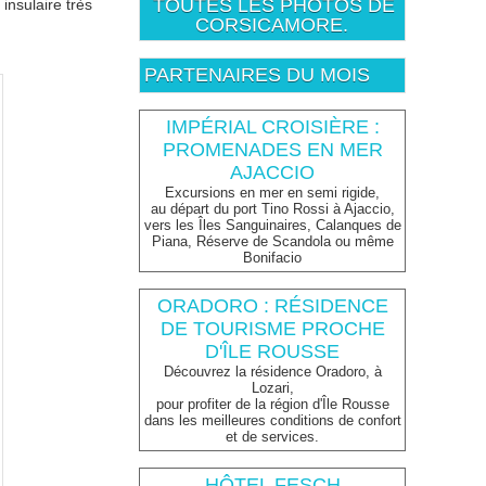
TOUTES LES PHOTOS DE
insulaire très
CORSICAMORE.
PARTENAIRES DU MOIS
IMPÉRIAL CROISIÈRE :
PROMENADES EN MER
AJACCIO
Excursions en mer en semi rigide,
au départ du port Tino Rossi à Ajaccio,
vers les Îles Sanguinaires, Calanques de
Piana, Réserve de Scandola ou même
Bonifacio
ORADORO : RÉSIDENCE
DE TOURISME PROCHE
D'ÎLE ROUSSE
Découvrez la résidence Oradoro, à
Lozari,
pour profiter de la région d'Île Rousse
dans les meilleures conditions de confort
et de services.
HÔTEL FESCH