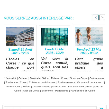
<
>
VOUS SERREZ AUSSI INTÉRESSÉ PAR :
Lundi 13 Mai
Vendredi 13 Mai
Samedi 25 Avril
2024 - 10:29
2022 - 09:32
2026 - 12:05
Vol vers la
Petit guide
Escales en
Corse annulé,
pratique des
Corse : ce que
quels sont vos
objets à
chaque port
droits ?
emmener lors
vous réserve
des vacances en
lors d'une
L'actualité
|
Cadeau
|
Festival et Salon
|
Foire en Corse
|
Sport en Corse
|
Culture corse
Corse.
croisière
|
Tourisme en Corse
|
Cuisine et produit corse
|
Environnement
|
On a testé pour vous...
|
Administratif
|
Vidéos
|
Les villes et villages en Corse
|
Les iles Corse
|
Bons plans en
Corse
|
Aller En Corse
|
Economie
|
Partenaires
|
Randonnée en Corse