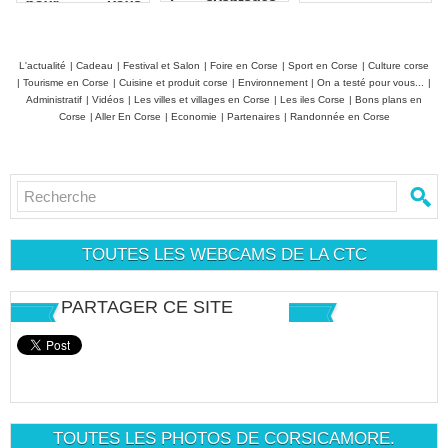
: avantages,
pour vous
limites et
ressourcer
conseils
vraiment
L'actualité
|
Cadeau
|
Festival et Salon
|
Foire en Corse
|
Sport en Corse
|
Culture corse
|
Tourisme en Corse
|
Cuisine et produit corse
|
Environnement
|
On a testé pour vous...
|
Administratif
|
Vidéos
|
Les villes et villages en Corse
|
Les iles Corse
|
Bons plans en
Corse
|
Aller En Corse
|
Economie
|
Partenaires
|
Randonnée en Corse
TOUTES LES WEBCAMS DE LA CTC
PARTAGER CE SITE
TOUTES LES PHOTOS DE CORSICAMORE.