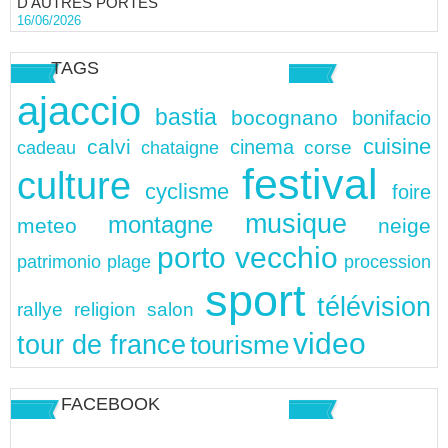
D'AUTRES PORTES
16/06/2026
TAGS
ajaccio
bastia
bocognano
bonifacio
cuisine
calvi
cinema
chataigne
corse
cadeau
festival
culture
cyclisme
foire
musique
montagne
meteo
neige
porto vecchio
patrimonio
plage
procession
sport
télévision
rallye
religion
salon
video
tour de france
tourisme
FACEBOOK