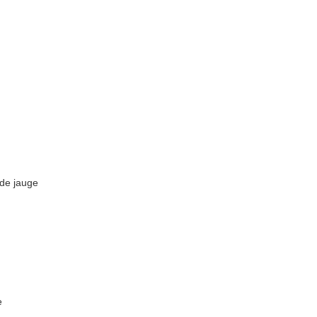
e de jauge
se