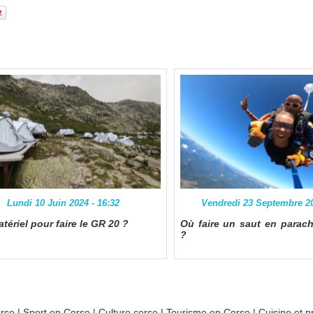
Lundi 10 Juin 2024 - 16:32
Vendredi 23 Septembre 20
tériel pour faire le GR 20 ?
Où faire un saut en parac
?
orse
|
Sport en Corse
|
Culture corse
|
Tourisme en Corse
|
Cuisine et p