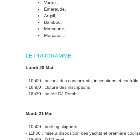
Vortex,
Emeraude,
Argyll,
Bambou,
Mamoune,
Mercator...
LE PROGRAMME
Lundi 20 Mai
-
10h00 : accueil des concurrents, inscriptions et contrôl
-
18h00 : clôture des inscriptions
-
18h30 : soirée DJ Rombi
Mardi 21 Mai
-
10h00 : briefing skippers
-
11h00 : mise à disposition des yachts et première cour
-
18h00 : DJ Rombi