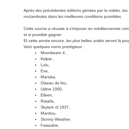
Aprés des précédentes éditions génées par la météo, les org
noctambules dans les meilleures conditions possibles.
Cette course a réussie à s'imposer en méditerrannée comm
et si possible gagner.
Et cette année encore, les plus belles unités seront là pou
Voici quelques noms prestigieux :
Moonbeam 4 ,
Kelpie ,
Lulu,
Eva,
Mariska,
Oiseau de feu,
Udine 1000,
Eileen,
Ratafia,
Skylark of 1937,
Manitou,
Stormy Weather,
Faiaoahe,