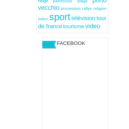
porto
neige
patrimonio
plage
vecchio
rallye
religion
procession
sport
télévision
tour
salon
video
de france
tourisme
FACEBOOK