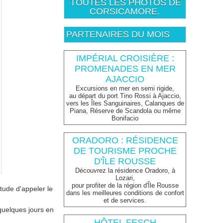
TOUTES LES PHOTOS DE
CORSICAMORE.
PARTENAIRES DU MOIS
IMPÉRIAL CROISIÈRE :
PROMENADES EN MER
AJACCIO
Excursions en mer en semi rigide,
au départ du port Tino Rossi à Ajaccio,
vers les Îles Sanguinaires, Calanques de
Piana, Réserve de Scandola ou même
Bonifacio
ORADORO : RÉSIDENCE
DE TOURISME PROCHE
D'ÎLE ROUSSE
Découvrez la résidence Oradoro, à
Lozari,
pour profiter de la région d'Île Rousse
tude d'appeler le
dans les meilleures conditions de confort
et de services.
 quelques jours en
HÔTEL FESCH