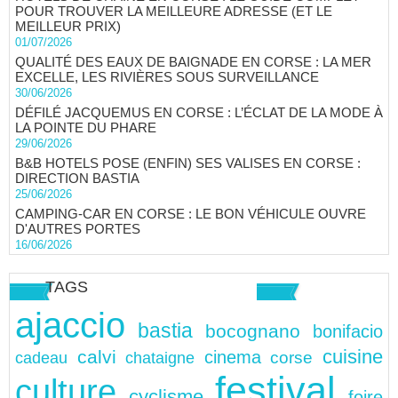
POUR TROUVER LA MEILLEURE ADRESSE (ET LE
MEILLEUR PRIX)
01/07/2026
QUALITÉ DES EAUX DE BAIGNADE EN CORSE : LA MER
EXCELLE, LES RIVIÈRES SOUS SURVEILLANCE
30/06/2026
DÉFILÉ JACQUEMUS EN CORSE : L’ÉCLAT DE LA MODE À
LA POINTE DU PHARE
29/06/2026
B&B HOTELS POSE (ENFIN) SES VALISES EN CORSE :
DIRECTION BASTIA
25/06/2026
CAMPING-CAR EN CORSE : LE BON VÉHICULE OUVRE
D'AUTRES PORTES
16/06/2026
TAGS
ajaccio
bastia
bocognano
bonifacio
cuisine
calvi
cinema
chataigne
corse
cadeau
festival
culture
cyclisme
foire