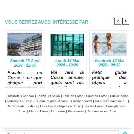
<
>
VOUS SERREZ AUSSI INTÉRESSÉ PAR :
Lundi 13 Mai
Vendredi 13 Mai
Samedi 25 Avril
2024 - 10:29
2022 - 09:32
2026 - 12:05
Vol vers la
Petit guide
Escales en
Corse annulé,
pratique des
Corse : ce que
quels sont vos
objets à
chaque port
droits ?
emmener lors
vous réserve
des vacances en
lors d'une
L'actualité
|
Cadeau
|
Festival et Salon
|
Foire en Corse
|
Sport en Corse
|
Culture corse
Corse.
croisière
|
Tourisme en Corse
|
Cuisine et produit corse
|
Environnement
|
On a testé pour vous...
|
Administratif
|
Vidéos
|
Les villes et villages en Corse
|
Les iles Corse
|
Bons plans en
Corse
|
Aller En Corse
|
Economie
|
Partenaires
|
Randonnée en Corse