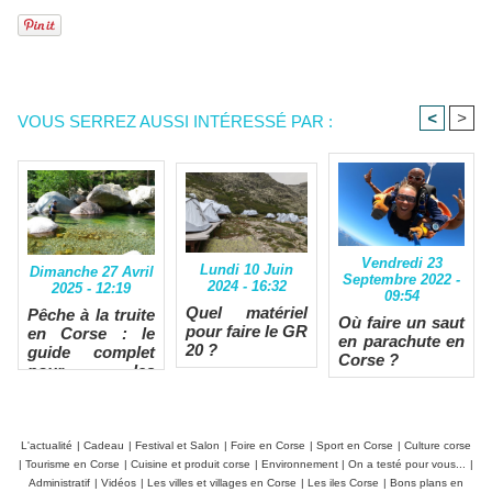
<
>
VOUS SERREZ AUSSI INTÉRESSÉ PAR :
Vendredi 23
Lundi 10 Juin
Dimanche 27 Avril
Septembre 2022 -
2024 - 16:32
2025 - 12:19
09:54
Quel matériel
Pêche à la truite
Où faire un saut
pour faire le GR
en Corse : le
en parachute en
20 ?
guide complet
Corse ?
pour les
passionnés
L'actualité
|
Cadeau
|
Festival et Salon
|
Foire en Corse
|
Sport en Corse
|
Culture corse
|
Tourisme en Corse
|
Cuisine et produit corse
|
Environnement
|
On a testé pour vous...
|
Administratif
|
Vidéos
|
Les villes et villages en Corse
|
Les iles Corse
|
Bons plans en