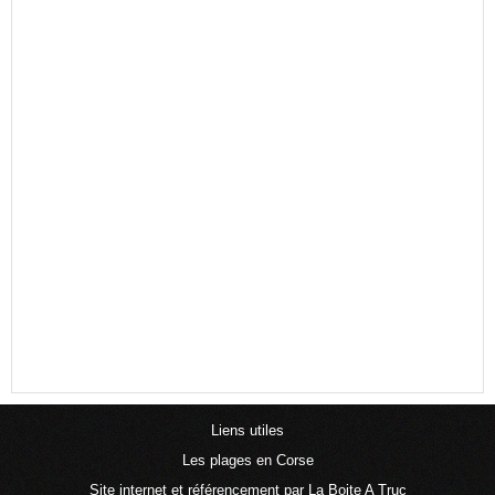
Liens utiles
Les plages en Corse
Site internet et référencement par La Boite A Truc