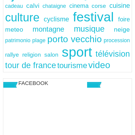
cuisine
calvi
cinema
chataigne
corse
cadeau
festival
culture
cyclisme
foire
musique
montagne
meteo
neige
porto vecchio
patrimonio
plage
procession
sport
télévision
rallye
religion
salon
video
tour de france
tourisme
FACEBOOK