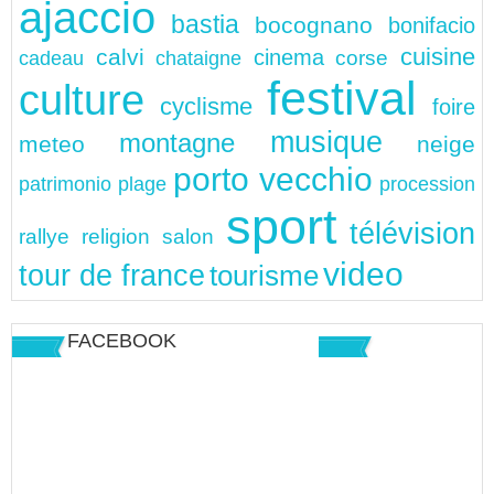
ajaccio
bastia
bocognano
bonifacio
cuisine
calvi
cinema
chataigne
corse
cadeau
festival
culture
cyclisme
foire
musique
montagne
meteo
neige
porto vecchio
patrimonio
plage
procession
sport
télévision
rallye
religion
salon
video
tour de france
tourisme
FACEBOOK