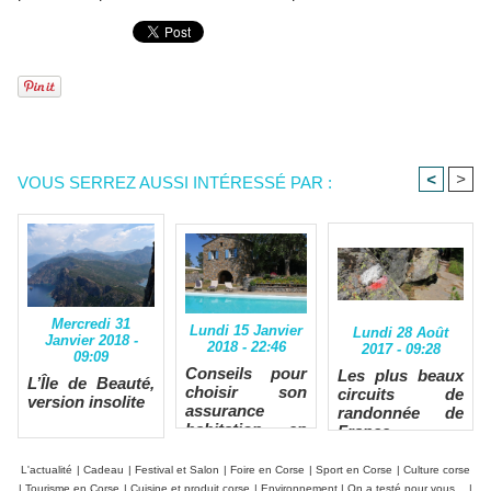
<
>
VOUS SERREZ AUSSI INTÉRESSÉ PAR :
Mercredi 31
Lundi 15 Janvier
Lundi 28 Août
Janvier 2018 -
2018 - 22:46
2017 - 09:28
09:09
Conseils pour
Les plus beaux
L’Île de Beauté,
choisir son
circuits de
version insolite
assurance
randonnée de
habitation en
France
Corse
L'actualité
|
Cadeau
|
Festival et Salon
|
Foire en Corse
|
Sport en Corse
|
Culture corse
|
Tourisme en Corse
|
Cuisine et produit corse
|
Environnement
|
On a testé pour vous...
|