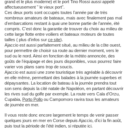
grand et le plus moderne) et le port Tino Rossi aussi appelé
affectueusement " le vieux port".
Ces deux ports sont occupés toutes l'année par de très
nombreux amateurs de bateaux, mais avec finalement pas mal
d'embarcations restant à quai une bonne partie de l'année, été
compris. C'est donc la garantie de trouver du choix au milieu de
cette large flotte entre voiliers et bateaux moteurs de toutes
tailles ( plus d'infos sur
ce site
).
Ajaccio est aussi parfaitement situé, au milieu de la côte ouest,
pour permettre de choisir sa route au dernier moment, vers le
sud ou le nord. Ainsi en fonction de la météo annoncée, des
goûts de l'équipage et des jours disponibles, vous pourrez faire
varier vos plans sans trop de soucis.
Ajaccio est aussi une zone touristique très agréable à découvrir
en elle même, permettant des balades à la journée superbes et
dépaysantes. La location de bateau à la journée prendra tout
son sens depuis la cité natale de Napoléon, en partant découvrir
les rives sud du golfe par exemple. La route vers Cala d'Orzu,
Cupabia,
Porto Pollo
ou Campomoro ravira tous les amateurs
de journée en mer.
Il vous reste donc encore largement le temps de venir passer
quelques jours en mer en Corse depuis Ajaccio, d'ici la fin août,
puis tout la période de l'été indien, si réputée ici.